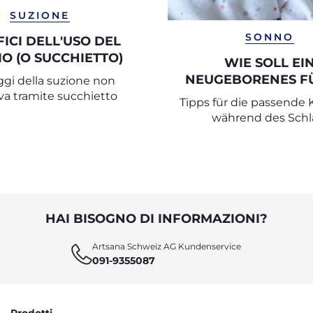
SUZIONE
SONNO
ICI DELL'USO DEL
IO (O SUCCHIETTO)
WIE SOLL EI
NEUGEBORENES FÜ
gi della suzione non
NACHT GEKLEI
iva tramite succhietto
Tipps für die passende 
WERDEN?
während des Schl
HAI BISOGNO DI INFORMAZIONI?
Artsana Schweiz AG Kundenservice
091-9355087