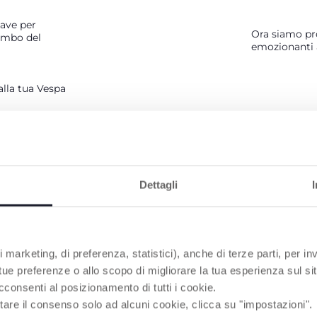
iave per
Ora siamo pr
rombo del
emozionanti 
 alla tua Vespa
luci
clacson
Dettagli
 marketing, di preferenza, statistici), anche di terze parti, per inv
 tue preferenze o allo scopo di migliorare la tua esperienza sul sit
PRODOTTI CHE POTREBBERO INTERESSART
cconsenti al posizionamento di tutti i cookie.
tare il consenso solo ad alcuni cookie, clicca su "impostazioni".