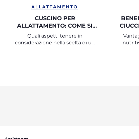
ALLATTAMENTO
CUSCINO PER
BENEF
ALLATTAMENTO: COME SI
CIUCC
USA E QUALE SCEGLIERE
Quali aspetti tenere in
Vantag
considerazione nella scelta di un
nutrit
cuscino per allattamento