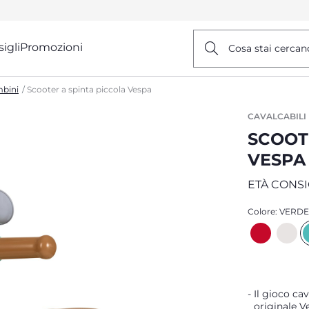
igli
Promozioni
Cosa stai cercan
mbini
Scooter a spinta piccola Vespa
CAVALCABILI
SCOOT
VESPA
ETÀ CONSIG
Colore:
VERDE
Il gioco cav
originale V