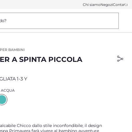
Chi siamo
Negozi
Contatti
do?
 PER BAMBINI
ER A SPINTA PICCOLA
LIATA 1-3 Y
 ACQUA
alcabile Chicco dallo stile inconfondibile; il design
espa Primavera farà vivere al bambino avventure