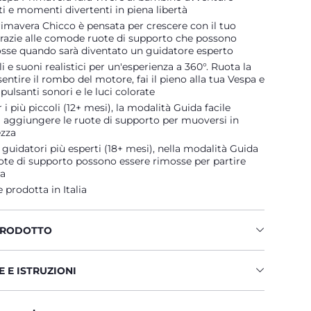
 e momenti divertenti in piena libertà
imavera Chicco è pensata per crescere con il tuo
razie alle comode ruote di supporto che possono
osse quando sarà diventato un guidatore esperto
i e suoni realistici per un'esperienza a 360°. Ruota la
sentire il rombo del motore, fai il pieno alla tua Vespa e
pulsanti sonori e le luci colorate
i più piccoli (12+ mesi), la modalità Guida facile
 aggiungere le ruote di supporto per muoversi in
ezza
 guidatori più esperti (18+ mesi), nella modalità Guida
uote di supporto possono essere rimosse per partire
ra
 prodotta in Italia
PRODOTTO
 E ISTRUZIONI