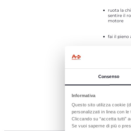
ruota la ch
sentire il 
motore
fai il pieno
accendi le 
ascolta il 
Consenso
Informativa
Questo sito utilizza cookie (di
personalizzati in linea con le
Cliccando su “accetta tutti” a
Se vuoi saperne di più o pres