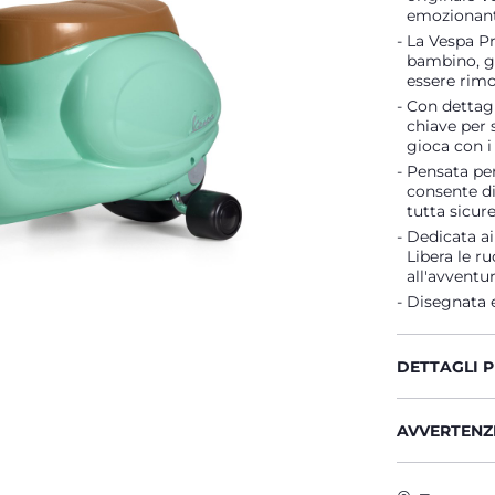
emozionanti
La Vespa Pr
bambino, g
essere rim
Con dettagl
chiave per 
gioca con i 
Pensata per 
consente di
tutta sicur
Dedicata ai
Libera le r
all'avventu
Disegnata e
DETTAGLI 
AVVERTENZE