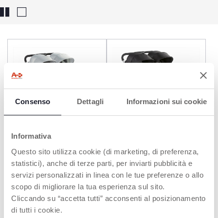
Consenso
Dettagli
Informazioni sui cookie
Informativa
+ COLORI
+ COLORI
Questo sito utilizza cookie (di marketing, di preferenza,
OHlalà Twin
OHlalà Twin
statistici), anche di terze parti, per inviarti pubblicità e
servizi personalizzati in linea con le tue preferenze o allo
scopo di migliorare la tua esperienza sul sito.
PASSEGGINI CHICCO, IL MEZZO DI
Cliccando su “accetta tutti” acconsenti al posizionamento
TRASPORTO SU MISURA DI NEONATO
di tutti i cookie.