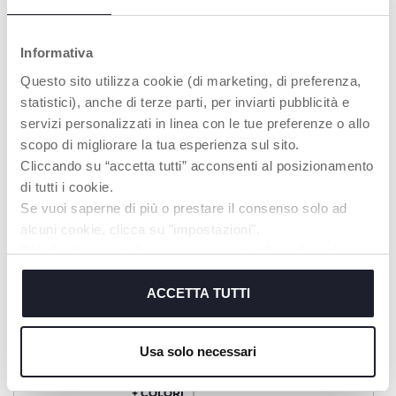
Informativa
Questo sito utilizza cookie (di marketing, di preferenza,
statistici), anche di terze parti, per inviarti pubblicità e
servizi personalizzati in linea con le tue preferenze o allo
+ COLORI
+ COLORI
scopo di migliorare la tua esperienza sul sito.
Next2Dreams Giostrina
Giostrina Musicale
Cliccando su “accetta tutti” acconsenti al posizionamento
Arcobaleno
di tutti i cookie.
Se vuoi saperne di più o prestare il consenso solo ad
alcuni cookie, clicca su "impostazioni".
Chiudendo questo banner acconsenti all’uso dei soli
cookie tecnici, indispensabili per fruire del servizio
richiesto.
ACCETTA TUTTI
Cookie policy
Usa solo necessari
+ COLORI