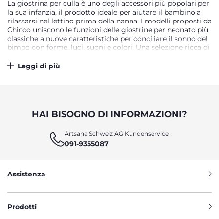
La giostrina per culla è uno degli accessori più popolari per
la sua infanzia, il prodotto ideale per aiutare il bambino a
rilassarsi nel lettino prima della nanna. I modelli proposti da
Chicco uniscono le funzioni delle giostrine per neonato più
classiche a nuove caratteristiche per conciliare il sonno del
bimbo con forme, luci, suoni e colori. Una selezione ricca di
modelli diversi per donare al piccolo il giocattolo giusto
per la sua nanna. Nella culla in compagnia dei suoi
Leggi di più
personaggi preferiti Il modo migliore di tranquillizzarlo
prima della nanna è quello di farlo sentire protetto e a suo
agio. Le giostrine Chicco portano nella sua culla i
personaggi più amati dai bambini, per dargli la compagnia
di cui ha bisogno. Sempre amate dai più piccoli, le giostrine
HAI BISOGNO DI INFORMAZIONI?
per lettino con gli animali protagonisti delle fiabe più
popolari sono sicuramente una scelta azzeccata per
Artsana Schweiz AG Kundenservice
accompagnare il bambino nel mondo dei sogni: dai
091-9355087
personaggi dei film d’animazione per l’infanzia, fino a quelli
delle favole più celebri come Cappuccetto Rosso, animano i
suoi compagni d’avventura preferiti e lo aiutano a prendere
sonno in totale serenità.
Assistenza
MUSICA, MOVIMENTO E COLORI:
GIOSTRINE PER TUTTE LE NECESSITÀ
Prodotti