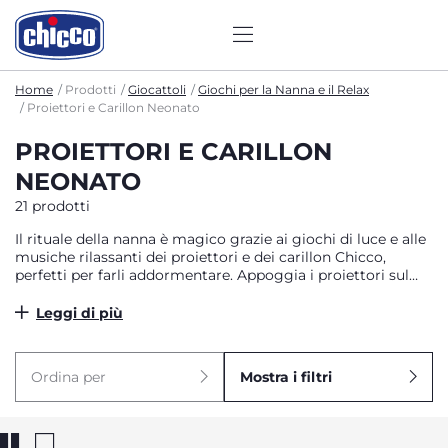
Home
Prodotti
Giocattoli
Giochi per la Nanna e il Relax
Proiettori e Carillon Neonato
PROIETTORI E CARILLON
NEONATO
21 prodotti
Il rituale della nanna è magico grazie ai giochi di luce e alle
musiche rilassanti dei proiettori e dei carillon Chicco,
perfetti per farli addormentare. Appoggia i proiettori sul
comodino o agganciali al lettino e lascia che la stanza si
riempia di colori e immagini delicate, aiutandoli a dormire
Leggi di più
con melodie e suoni della natura. I carillon attivano dolci
ninna nanne che li cullano durante il riposo ovunque si
trovino.
Ordina per
Mostra i filtri