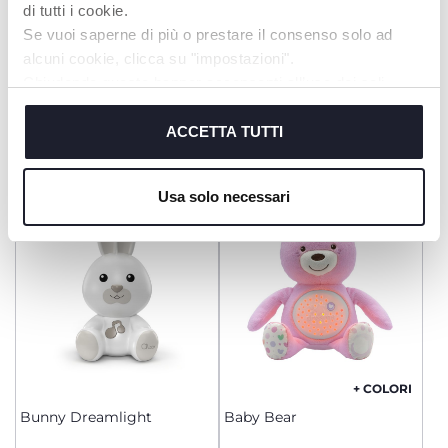
di tutti i cookie.
Se vuoi saperne di più o prestare il consenso solo ad
alcuni cookie, clicca su "impostazioni".
Chiudendo questo banner acconsenti all’uso dei soli
+ COLORI
+ COLORI
cookie tecnici, indispensabili per fruire del servizio
Baby Bear
Orso Polare
richiesto.
ACCETTA TUTTI
Cookie policy
Usa solo necessari
+ COLORI
Bunny Dreamlight
Baby Bear