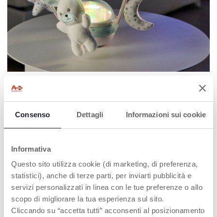
RILASSATEVI CON LE LUCI E I SUONI
DELLA NUOVA GIOSTRINA
ARCOBALENO
Consenso
Dettagli
Informazioni sui cookie
Scopri di più
Informativa
Questo sito utilizza cookie (di marketing, di preferenza,
statistici), anche di terze parti, per inviarti pubblicità e
servizi personalizzati in linea con le tue preferenze o allo
scopo di migliorare la tua esperienza sul sito.
Cliccando su “accetta tutti” acconsenti al posizionamento