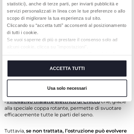
DOTTI OSTRUITI E MASTITE: QUANDO E
statistici), anche di terze parti, per inviarti pubblicità e
COME INTERVENIRE?
servizi personalizzati in linea con le tue preferenze o allo
scopo di migliorare la tua esperienza sul sito.
Se il latte non defluisce correttamente da una
Cliccando su “accetta tutti” acconsenti al posizionamento
specifica area del seno, può verificarsi l’ostruzione di
di tutti i cookie.
un dotto galattoforo. Questa condizione provoca un
seno duro e dolorante
, con la
formazione di noduli
Se vuoi saperne di più o prestare il consenso solo ad
localizzati
.
Indumenti stretti o pressioni eccessive
alcuni cookie, clicca su "impostazioni".
sul seno possono contribuire all’insorgenza del
Chiudendo questo banner acconsenti all’uso dei soli
problema
.
cookie tecnici, indispensabili per fruire del servizio
richiesto.
ACCETTA TUTTI
Il trattamento è simile a quello dell’ingorgo: è
necessario
aumentare le poppate e variare le
Cookie policy
Usa solo necessari
posizioni per favorire il drenaggio completo del
seno.
In questo caso puoi aiutarti con Stimolatte,
l'
innovativo tiralatte elettrico di Chicco
che, grazie
alla speciale coppa rotante, permette di svuotare
efficacemente tutte le parti del seno.
Tuttavia,
se non trattata, l’ostruzione può evolvere