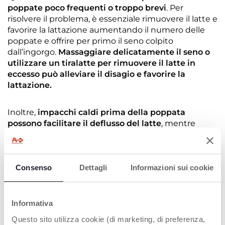
poppate poco frequenti o troppo brevi
. Per
risolvere il problema, è essenziale rimuovere il latte e
favorire la lattazione aumentando il numero delle
poppate e offrire per primo il seno colpito
dall’ingorgo.
Massaggiare delicatamente il seno o
utilizzare un tiralatte per rimuovere il latte in
eccesso può alleviare il disagio e favorire la
lattazione.
Inoltre,
impacchi caldi prima della poppata
possono facilitare il deflusso del latte
, mentre
quelli freddi tra una poppata e l’altra aiutano a
ridurre il gonfiore
. È importante distinguere
l’ingorgo mammario dalla normale sensazione di
pienezza legata alla montata lattea: nel primo caso, il
Consenso
Dettagli
Informazioni sui cookie
dolore è intenso e localizzato
, mentre nel secondo
il seno è caldo e pesante ma si risolve facilmente
allattando frequentemente.
Informativa
Questo sito utilizza cookie (di marketing, di preferenza,