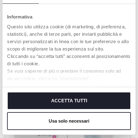
Informativa
Questo sito utilizza cookie (di marketing, di preferenza,
statistici), anche di terze parti, per inviarti pubblicità e
servizi personalizzati in linea con le tue preferenze o allo
scopo di migliorare la tua esperienza sul sito.
Cliccando su “accetta tutti” acconsenti al posizionamento
di tutti i cookie.
Scolabiberon - 0m+
Olio per massaggio pre e
post parto 4in1
Se vuoi saperne di più o prestare il consenso solo ad
alcuni cookie, clicca su "impostazioni".
Chiudendo questo banner acconsenti all’uso dei soli
cookie tecnici, indispensabili per fruire del servizio
richiesto.
ACCETTA TUTTI
Cookie policy
Usa solo necessari