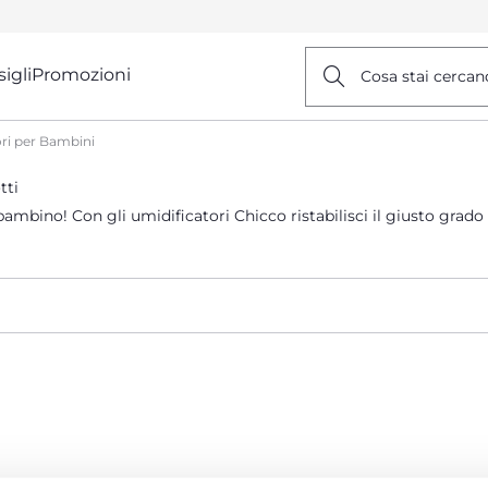
igli
Promozioni
Cosa stai cercan
ri per Bambini
tti
o bambino! Con gli umidificatori Chicco ristabilisci il giusto grad