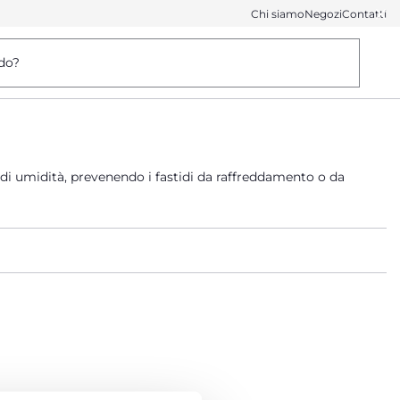
Chi siamo
Negozi
Contatti
do?
o di umidità, prevenendo i fastidi da raffreddamento o da