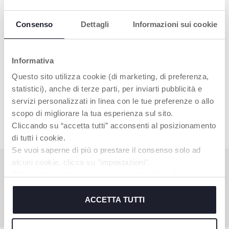
Consenso
Dettagli
Informazioni sui cookie
Informativa
Questo sito utilizza cookie (di marketing, di preferenza,
statistici), anche di terze parti, per inviarti pubblicità e
servizi personalizzati in linea con le tue preferenze o allo
Detersivo Igienizzante
Chicco
scopo di migliorare la tua esperienza sul sito.
Cliccando su “accetta tutti” acconsenti al posizionamento
di tutti i cookie.
Se vuoi saperne di più o prestare il consenso solo ad
alcuni cookie, clicca su "impostazioni".
Chiudendo questo banner acconsenti all’uso dei soli
HAI BISOGNO DI INFORMAZIONI?
cookie tecnici, indispensabili per fruire del servizio
richiesto.
ACCETTA TUTTI
Artsana Schweiz AG Kundenservice
091-9355087
Cookie policy