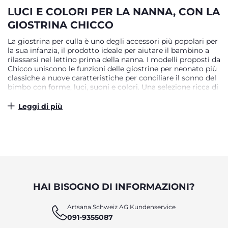
LUCI E COLORI PER LA NANNA, CON LA
GIOSTRINA CHICCO
La giostrina per culla è uno degli accessori più popolari per
la sua infanzia, il prodotto ideale per aiutare il bambino a
rilassarsi nel lettino prima della nanna. I modelli proposti da
Chicco uniscono le funzioni delle giostrine per neonato più
classiche a nuove caratteristiche per conciliare il sonno del
bimbo con forme, luci, suoni e colori. Una selezione ricca di
modelli diversi per donare al piccolo il giocattolo giusto
per la sua nanna. Nella culla in compagnia dei suoi
Leggi di più
personaggi preferiti Il modo migliore di tranquillizzarlo
prima della nanna è quello di farlo sentire protetto e a suo
agio. Le giostrine Chicco portano nella sua culla i
personaggi più amati dai bambini, per dargli la compagnia
di cui ha bisogno. Sempre amate dai più piccoli, le giostrine
per lettino con gli animali protagonisti delle fiabe più
popolari sono sicuramente una scelta azzeccata per
accompagnare il bambino nel mondo dei sogni: dai
HAI BISOGNO DI INFORMAZIONI?
personaggi dei film d’animazione per l’infanzia, fino a quelli
delle favole più celebri come Cappuccetto Rosso, animano i
suoi compagni d’avventura preferiti e lo aiutano a prendere
Artsana Schweiz AG Kundenservice
sonno in totale serenità.
091-9355087