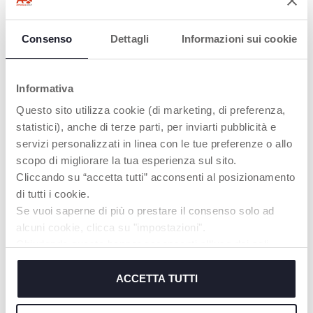
Consenso
Dettagli
Informazioni sui cookie
Informativa
Questo sito utilizza cookie (di marketing, di preferenza,
statistici), anche di terze parti, per inviarti pubblicità e
servizi personalizzati in linea con le tue preferenze o allo
+ COLORI
+ COLORI
scopo di migliorare la tua esperienza sul sito.
Next2Dreams Giostrina
Giostrina Musicale
Cliccando su “accetta tutti” acconsenti al posizionamento
Arcobaleno
di tutti i cookie.
Se vuoi saperne di più o prestare il consenso solo ad
alcuni cookie, clicca su "impostazioni".
Chiudendo questo banner acconsenti all’uso dei soli
cookie tecnici, indispensabili per fruire del servizio
richiesto.
ACCETTA TUTTI
Cookie policy