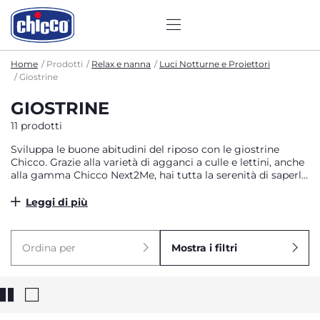
Home
Prodotti
Relax e nanna
Luci Notturne e Proiettori
Giostrine
GIOSTRINE
11 prodotti
Sviluppa le buone abitudini del riposo con le giostrine
Chicco. Grazie alla varietà di agganci a culle e lettini, anche
alla gamma Chicco Next2Me, hai tutta la serenità di saperli
tranquilli. Le proiezioni colorate, le musiche rilassanti
classiche e New Age, i suoni bianchi e della natura li
Leggi di più
accompagnano al sonno. Porta questa atmosfera sempre
con te grazie alle giostrine che diventano pannelli da culla e
passeggino.
Ordina per
Mostra i filtri