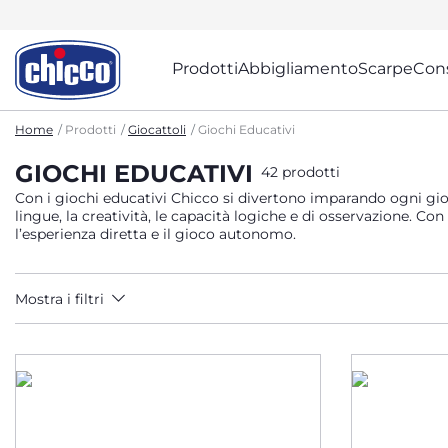
Prodotti
Abbigliamento
Scarpe
Cons
Home
Prodotti
Giocattoli
Giochi Educativi
GIOCHI EDUCATIVI
42 prodotti
Con i giochi educativi Chicco si divertono imparando ogni giorn
lingue, la creatività, le capacità logiche e di osservazione. Co
l’esperienza diretta e il gioco autonomo.
Mostra i filtri