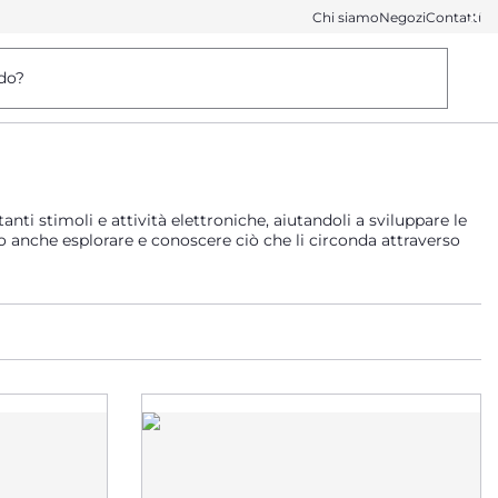
Chi siamo
Negozi
Contatti
do?
ti stimoli e attività elettroniche, aiutandoli a sviluppare le
ono anche esplorare e conoscere ciò che li circonda attraverso