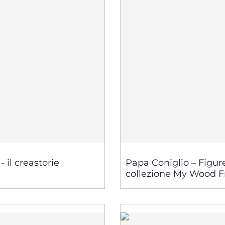
 il creastorie
Papa Coniglio – Figur
collezione My Wood F
giocattoli in legno