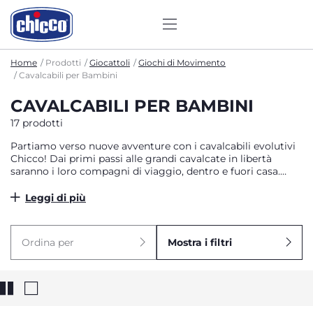
Home
Prodotti
Giocattoli
Giochi di Movimento
Cavalcabili per Bambini
CAVALCABILI PER BAMBINI
17 prodotti
Partiamo verso nuove avventure con i cavalcabili evolutivi
Chicco! Dai primi passi alle grandi cavalcate in libertà
saranno i loro compagni di viaggio, dentro e fuori casa.
Robusti e sicuri, sono pensati per seguire i tuoi bambini
nella loro crescita, incoraggiandoli a muoversi con tante
Leggi di più
luci e suoni divertenti. Aiutali a sviluppare l’equilibrio e
l’indipendenza necessari per affrontare le piccole sfide di
ogni giorno.
Ordina per
Mostra i filtri