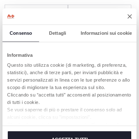
Consenso
Dettagli
Informazioni sui cookie
Informativa
Questo sito utilizza cookie (di marketing, di preferenza,
+ COLORI
+ COLORI
statistici), anche di terze parti, per inviarti pubblicità e
Billy Walk&Ride
Baby Rodeo
servizi personalizzati in linea con le tue preferenze o allo
scopo di migliorare la tua esperienza sul sito.
Cliccando su “accetta tutti” acconsenti al posizionamento
di tutti i cookie.
Se vuoi saperne di più o prestare il consenso solo ad
alcuni cookie, clicca su "impostazioni".
Chiudendo questo banner acconsenti all’uso dei soli
cookie tecnici, indispensabili per fruire del servizio