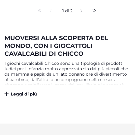
1 di 2
MUOVERSI ALLA SCOPERTA DEL
MONDO, CON I GIOCATTOLI
CAVALCABILI DI CHICCO
I giochi cavalcabili Chicco sono una tipologia di prodotti
ludici per l’infanzia molto apprezzata sia dai più piccoli che
da mamma e papà: da un lato donano ore di divertimento
al bambino, dall’altra lo accompagnano nella crescita
aiutando a migliorare il senso dell’equilibrio e le capacità
motorie in maniera naturale e spontanea. Disponibili in
Leggi di più
modelli diversi, per tutti i gusti, sono la scelta ideale per
regalare al bambino un prodotto propedeutico ai primi
passi, e una piccola e colorata palestra per imparare a
correre e a fare movimento.
IL SUO PRIMO VEICOLO IN MINIATURA
Il cavallo, l’aeroplanino, il treno o la Ducati sportiva: il