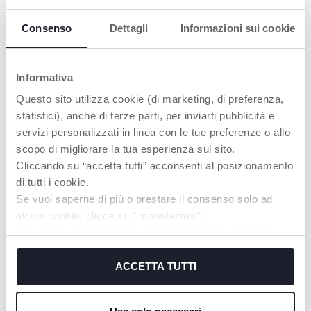
Consenso
Dettagli
Informazioni sui cookie
Informativa
Questo sito utilizza cookie (di marketing, di preferenza,
+ VARIANTI
+ VARIANTI
statistici), anche di terze parti, per inviarti pubblicità e
Slip monouso dopoparto in
Guaina gravidanza
servizi personalizzati in linea con le tue preferenze o allo
tessuto non tessuto
regolabile Chicco
scopo di migliorare la tua esperienza sul sito.
Cliccando su “accetta tutti” acconsenti al posizionamento
di tutti i cookie.
Se vuoi saperne di più o prestare il consenso solo ad
alcuni cookie, clicca su "impostazioni".
Chiudendo questo banner acconsenti all’uso dei soli
cookie tecnici, indispensabili per fruire del servizio
richiesto.
ACCETTA TUTTI
Cookie policy
+ VARIANTI
+ VARIANTI