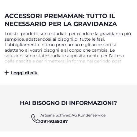
ACCESSORI PREMAMAN: TUTTO IL
NECESSARIO PER LA GRAVIDANZA
I nostri prodotti sono studiati per rendere la gravidanza più
semplice, adattandosi ai bisogni di tutte le fasi.
L’abbigliamento intimo premaman e gli accessori si
adattano ai vostri bisogni e al corpo che cambia. Le
soluzioni sono state studiate appositamente per l’attesa
della nascita e per rimettersi in forma nel periodo post
parto, con un’apposita linea di abbigliamento intimo e
prodotti dedicati alle prime fasi della genitorialità. La
Leggi di più
gravidanza non solo porta grandi emozioni ma anche
piccoli e costanti cambiamenti del corpo, che riguardano
ad esempio pancia, seno e pelle. Per questo abbiamo
studiato un abbigliamento intimo premaman che aiuti le
mamme a vivere questa nuova fase: la nostra linea dei capi
HAI BISOGNO DI INFORMAZIONI?
intimi per gravidanza è disegnata per adattarsi con facilità
alla loro fisionomia. I reggiseni sostengono il seno donando
Artsana Schweiz AG Kundenservice
comfort e libertà di movimento grazie alle spalline più
091-9355087
larghe, mentre le guaine elastiche e le fasce aiutano a
sostenere la pancia e distribuirne il peso. In questo modo
potrete mantenere la postura più corretta nella vostra