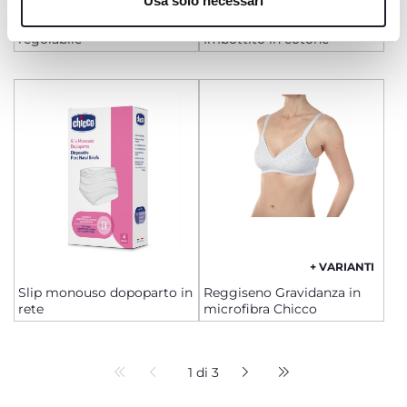
Usa solo necessari
Guaina post parto
Reggiseno Gravidanza
regolabile
Imbottito in cotone
+ VARIANTI
Slip monouso dopoparto in
Reggiseno Gravidanza in
rete
microfibra Chicco
1 di 3