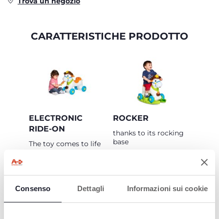
Trova un negozio
CARATTERISTICHE PRODOTTO
ELECTRONIC
ROCKER
RIDE-ON
thanks to its rocking
base
The toy comes to life
thanks to the sensors
used, where the eyes
move and the neigh
sounds with joy when
Rodeo is stroked or
Consenso
Dettagli
Informazioni sui cookie
fed a carrot.