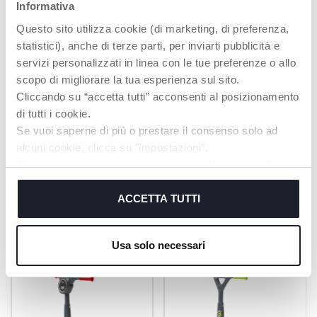
Informativa
Questo sito utilizza cookie (di marketing, di preferenza,
statistici), anche di terze parti, per inviarti pubblicità e
servizi personalizzati in linea con le tue preferenze o allo
RIDE ON
ELECTRONIC
scopo di migliorare la tua esperienza sul sito.
ACTIVITY CENTRE
Cliccando su “accetta tutti” acconsenti al posizionamento
enables your child to
di tutti i cookie.
push themselves
2 buttons with music
independently
and sounds
Se vuoi saperne di più o prestare il consenso solo ad
alcuni cookie, clicca su "impostazioni".
Chiudendo questo banner acconsenti all’uso dei soli
cookie tecnici, indispensabili per fruire del servizio
PRODOTTI CHE POTREBBERO
richiesto.
ACCETTA TUTTI
INTERESSARTI
Cookie policy
Usa solo necessari