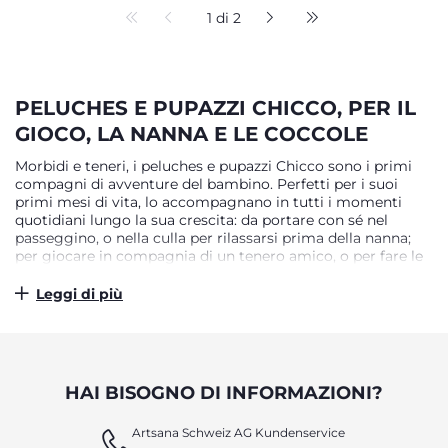
1 di 2
PELUCHES E PUPAZZI CHICCO, PER IL
GIOCO, LA NANNA E LE COCCOLE
Morbidi e teneri, i peluches e pupazzi Chicco sono i primi
compagni di avventure del bambino. Perfetti per i suoi
primi mesi di vita, lo accompagnano in tutti i momenti
quotidiani lungo la sua crescita: da portare con sé nel
passeggino, o nella culla per rilassarsi prima della nanna;
per giocare in compagnia di un tenero amico, o per fare le
coccole e sviluppare naturalmente l’empatia verso un
giocattolo dal fascino senza tempo. Un dono ideale per il
Leggi di più
neonato che cresce, realizzato da Chicco in numerose
varianti per soddisfare i gusti di ogni bambino.
VIVERE L’INFANZIA CON SERENITÀ
HAI BISOGNO DI INFORMAZIONI?
Il sorriso, i colori vivaci, il manto soffice al tocco: tutto, nei
pupazzi Chicco, è studiato per rasserenare il bambino,
Artsana Schweiz AG Kundenservice
tranquillizzandolo e aiutandolo a stare meglio in ogni