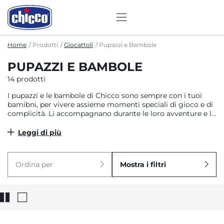
Home
Prodotti
Giocattoli
Pupazzi e Bambole
PUPAZZI E BAMBOLE
14 prodotti
I pupazzi e le bambole di Chicco sono sempre con i tuoi
bamibni, per vivere assieme momenti speciali di gioco e di
complicità. Li accompagnano durante le loro avventure e li
sostengono nelle piccole grandi sfide quotidiane in ogni
fase della crescita. Guardali mentre si divertono a inventare
Leggi di più
storie sempre diverse, imparando a prendersi cura degli
altri attraverso il gioco e scoprendo ogni giorno qualcosa
di nuovo.
Ordina per
Mostra i filtri