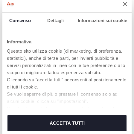
Consenso
Dettagli
Informazioni sui cookie
Informativa
Questo sito utilizza cookie (di marketing, di preferenza,
statistici), anche di terze parti, per inviarti pubblicità e
+ COLORI
servizi personalizzati in linea con le tue preferenze o allo
Bambola coccolosa con
Coniglio termico per
scopo di migliorare la tua esperienza sul sito.
anello da dentizione – My
neonati – con cuscino per
Cliccando su “accetta tutti” acconsenti al posizionamento
First Doll
microonde incluso
di tutti i cookie.
Se vuoi saperne di più o prestare il consenso solo ad
alcuni cookie, clicca su "impostazioni".
Chiudendo questo banner acconsenti all’uso dei soli
cookie tecnici, indispensabili per fruire del servizio
richiesto.
ACCETTA TUTTI