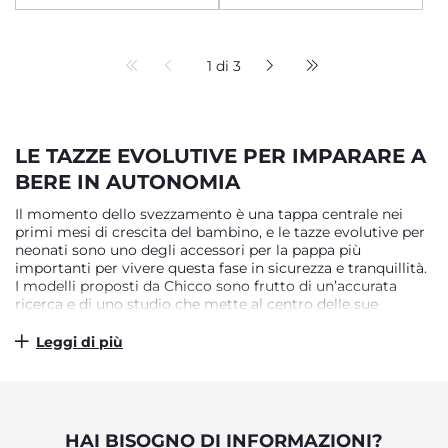
1 di 3
LE TAZZE EVOLUTIVE PER IMPARARE A
BERE IN AUTONOMIA
Il momento dello svezzamento è una tappa centrale nei
primi mesi di crescita del bambino, e le tazze evolutive per
neonati sono uno degli accessori per la pappa più
importanti per vivere questa fase in sicurezza e tranquillità.
I modelli proposti da Chicco sono frutto di un’accurata
ricerca e di uno studio che mette al centro delle sue
priorità il benessere quotidiano del neonato. Per questo
motivo le tazze per neonati vantano uno speciale design
Leggi di più
ergonomico e adatto alle specificità del fisico del piccolo
nei suoi primi anni. Ideali per imparare a bere in autonomia
latte, acqua e i suoi primi succhi di frutta, presentano
caratteristiche particolari per facilitare la deglutizione dal
classico bicchiere, la giusta opzione per completare un set
HAI BISOGNO DI INFORMAZIONI?