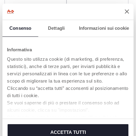
Consenso
Dettagli
Informazioni sui cookie
Informativa
Questo sito utilizza cookie (di marketing, di preferenza,
statistici), anche di terze parti, per inviarti pubblicità e
servizi personalizzati in linea con le tue preferenze o allo
+ COLORI
+ COLORI
scopo di migliorare la tua esperienza sul sito.
Tazza in silicone
Travel Cup - 2Y+
Cliccando su “accetta tutti” acconsenti al posizionamento
di tutti i cookie.
Se vuoi saperne di più o prestare il consenso solo ad
alcuni cookie, clicca su "impostazioni".
Chiudendo questo banner acconsenti all’uso dei soli
cookie tecnici, indispensabili per fruire del servizio
richiesto.
ACCETTA TUTTI