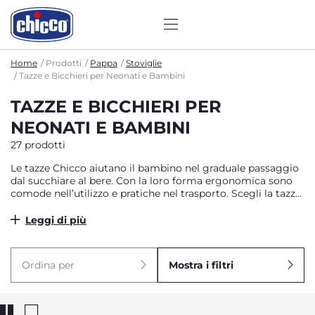
Home
Prodotti
Pappa
Stoviglie
Tazze e Bicchieri per Neonati e Bambini
TAZZE E BICCHIERI PER
NEONATI E BAMBINI
27 prodotti
Le tazze Chicco aiutano il bambino nel graduale passaggio
dal succhiare al bere. Con la loro forma ergonomica sono
comode nell’utilizzo e pratiche nel trasporto. Scegli la tazza
Chicco che fa per lui.
Leggi di più
Ordina per
Mostra i filtri