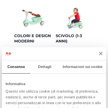
COLORI E DESIGN
SCIVOLO (1-3
MODERNI
ANNI)
Con comoda seduta e
Le grandi ruote
pratico scomparto:
rivestite in gomma
ideale per portare i
garantiscono una
giocattoli preferiti
guida fluida e
ovunque!
silenziosa.
Consenso
Dettagli
Informazioni sui cookie
Informativa
Questo sito utilizza cookie (di marketing, di preferenza,
statistici), anche di terze parti, per inviarti pubblicità e
servizi personalizzati in linea con le tue preferenze o allo