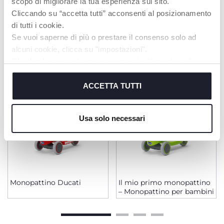
scopo di migliorare la tua esperienza sul sito.
Cliccando su “accetta tutti” acconsenti al posizionamento
di tutti i cookie.
PRODOTTI CHE POTREBBERO
Se vuoi saperne di più o prestare il consenso solo ad
INTERESSARTI
alcuni cookie, clicca su "impostazioni".
Chiudendo questo banner acconsenti all’uso dei soli
cookie tecnici, indispensabili per fruire del servizio
richiesto.
ACCETTA TUTTI
Cookie policy
Usa solo necessari
Monopattino Ducati
Il mio primo monopattino
– Monopattino per bambini