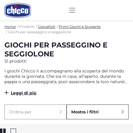
Home
Prodotti
Giocattoli
Primi Giochi e Scoperte
Giochi per passeggino e seggiolone
GIOCHI PER PASSEGGINO E
SEGGIOLONE
51 prodotti
I giochi Chicco li accompagnano alla scoperta del mondo
durante la giornata. Che sia in casa, all’aperto, durante la
pappa o una passeggiata, puoi assecondare la loro naturale
curiosità. I sonaglini sono leggeri e perfetti per la
dentizione. I giochi passeggio li intrattengono con tante
Leggi di più
attività quando condividete attimi all’aria aperta, mentre
con i giochi seggiolone sarà divertente anche il momento
della pappa.
Ordina per
Mostra i filtri