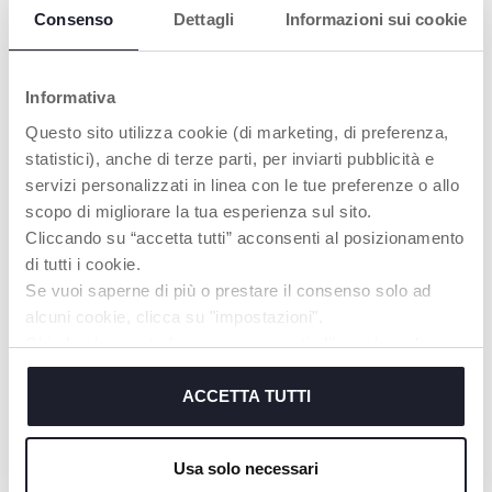
gli occhi del bambino:
Consenso
Dettagli
Informazioni sui cookie
colorate & bianco e nero
Informativa
Questo sito utilizza cookie (di marketing, di preferenza,
statistici), anche di terze parti, per inviarti pubblicità e
servizi personalizzati in linea con le tue preferenze o allo
scopo di migliorare la tua esperienza sul sito.
Cliccando su “accetta tutti” acconsenti al posizionamento
di tutti i cookie.
Se vuoi saperne di più o prestare il consenso solo ad
Pesciolini
Gufo Trillino ECO+
alcuni cookie, clicca su "impostazioni".
Massaggiagengive
Chiudendo questo banner acconsenti all’uso dei soli
cookie tecnici, indispensabili per fruire del servizio
richiesto.
ACCETTA TUTTI
Cookie policy
Usa solo necessari