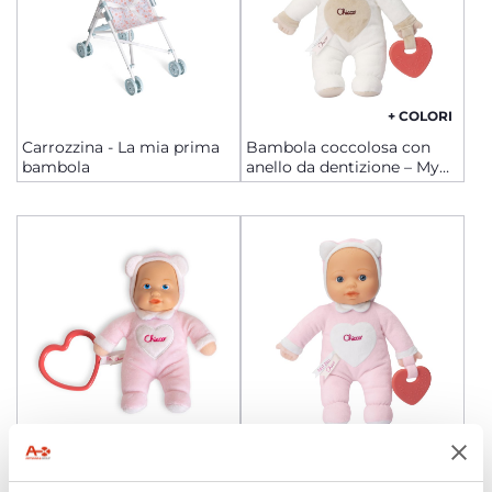
+ COLORI
Carrozzina - La mia prima
Bambola coccolosa con
bambola
anello da dentizione – My
First Doll
+ COLORI
Piccola bambola coccolosa
Bambola coccolosa con