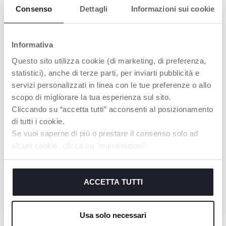
con anello da dentizione –
anello da dentizione – My
Consenso
Dettagli
Informazioni sui cookie
My Little Doll
First Doll
Informativa
Questo sito utilizza cookie (di marketing, di preferenza,
statistici), anche di terze parti, per inviarti pubblicità e
servizi personalizzati in linea con le tue preferenze o allo
scopo di migliorare la tua esperienza sul sito.
Cliccando su “accetta tutti” acconsenti al posizionamento
di tutti i cookie.
Se vuoi saperne di più o prestare il consenso solo ad
Doll set with comfort cloth
Coniglio termico per
alcuni cookie, clicca su "impostazioni".
and teething ring – My
neonati – con cuscino per
Chiudendo questo banner acconsenti all’uso dei soli
First Doll
microonde incluso
cookie tecnici, indispensabili per fruire del servizio
richiesto.
ACCETTA TUTTI
Cookie policy
Usa solo necessari