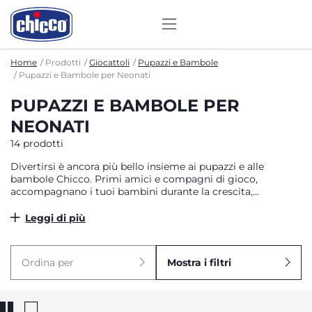
Home
Prodotti
Giocattoli
Pupazzi e Bambole
Pupazzi e Bambole per Neonati
PUPAZZI E BAMBOLE PER
NEONATI
14 prodotti
Divertirsi è ancora più bello insieme ai pupazzi e alle
bambole Chicco. Primi amici e compagni di gioco,
accompagnano i tuoi bambini durante la crescita,
condividendo con loro momenti speciali di scoperta e
complicità e stimolando il gioco creativo e l’empatia.
Leggi di più
Morbidi e facilmente lavabili, sono ideali da abbracciare
anche durante il relax, grazie a effetti di luce soffusa e dolci
melodie.
Ordina per
Mostra i filtri