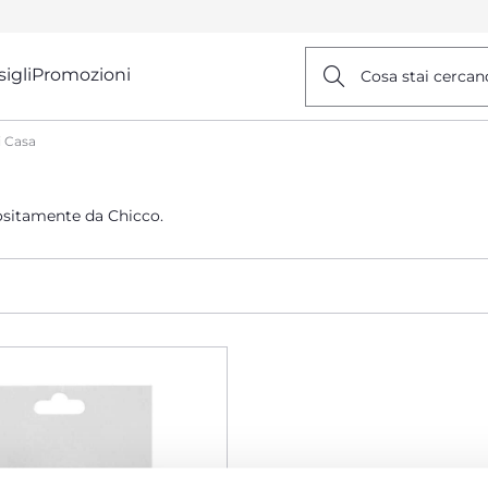
igli
Promozioni
Cosa stai cercan
i Casa
positamente da Chicco.