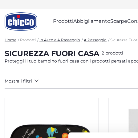
Prodotti
Abbigliamento
Scarpe
Cons
Home
Prodotti
In Auto e A Passeggio
A Passeggio
Sicurezza Fuor
SICUREZZA FUORI CASA
2 prodotti
Proteggi il tuo bambino fuori casa con i prodotti pensati ap
Mostra i filtri