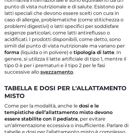
normativa internazionale e sono equivalenti da un
punto di vista nutrizionale e di salute. Esistono poi
latti speciali che devono essere scelti con cura in
caso di allergie, problematiche (come stitichezza o
problemi digestivi) o latti specifici per soddisfare
esigenze particolari, come latti antireflusso o
acidificati. I prodotti disponibili, come detto, sono
simili dal punto di vista nutrizionale ma variano per
forma
(liquida o in polvere) e
tipologia di latte
. In
genere, si utilizza il latte artificiale di tipo 1, mentre il
tipo 0 è per i prematuri e il tipo 2 per le fasi
successive allo
svezzamento
.
TABELLA E DOSI PER L'ALLATTAMENTO
MISTO
Come per la modalità, anche le
dosi e le
tempistiche dell’allattamento misto devono
essere stabilite con il pediatra
, per evitare
un’alimentazione eccessiva o insufficiente. Parlare di
tabelle e dosi per l'allattamento misto è complesso,