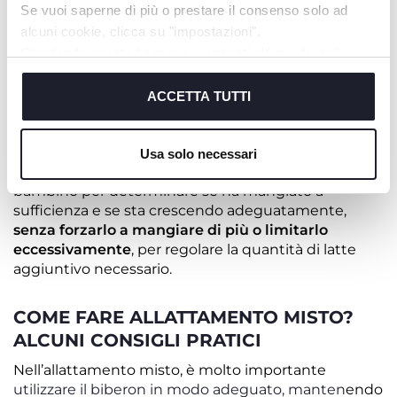
per calcolare quanto latte può prendere il neonato
Se vuoi saperne di più o prestare il consenso solo ad
in un giorno: peso del bambino/10 + 250
. Per
alcuni cookie, clicca su "impostazioni".
comprendere il quantitativo di latte per ciascuna
Chiudendo questo banner acconsenti all’uso dei soli
poppata, il totale deve essere diviso per il numero di
cookie tecnici, indispensabili per fruire del servizio
pasti giornalieri.
richiesto.
ACCETTA TUTTI
Queste cifre sono indicative e il numero di
Cookie policy
poppate nell’arco della giornata può differire da
Usa solo necessari
neonato a neonato
.
È importante osservare il
bambino per determinare se ha mangiato a
sufficienza e se sta crescendo adeguatamente,
senza forzarlo a mangiare di più o limitarlo
eccessivamente
, per regolare la quantità di latte
aggiuntivo necessario.
COME FARE ALLATTAMENTO MISTO?
ALCUNI CONSIGLI PRATICI
Nell’allattamento misto, è molto importante
utilizzare il biberon in modo adeguato, manten
endo