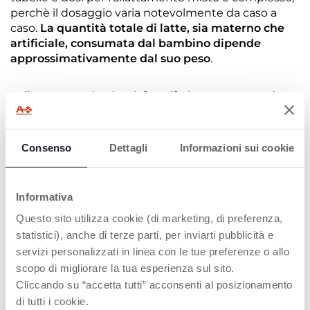
perchè il dosaggio varia notevolmente da caso a
caso.
La quantità totale di latte, sia materno che
artificiale, consumata dal bambino dipende
approssimativamente dal suo peso
.
In linea generale, si può fare riferimento a questi
valori:
Consenso
Dettagli
Informazioni sui cookie
3500 g di peso corporeo: circa 600-650 g di
latte, distribuiti in 6 pasti al giorno;
4000 g di peso corporeo: circa 650-700 g di
latte, distribuiti in 6 pasti al giorno;
Informativa
4500 g di peso corporeo: circa 700-750 g di
Questo sito utilizza cookie (di marketing, di preferenza,
latte, distribuiti in 6 pasti al giorno;
statistici), anche di terze parti, per inviarti pubblicità e
5000 g di peso corporeo: circa 750-800 g di
servizi personalizzati in linea con le tue preferenze o allo
latte, distribuiti in 5-6 pasti al giorno.
scopo di migliorare la tua esperienza sul sito.
Cliccando su “accetta tutti” acconsenti al posizionamento
Oppure, si può utilizzare una
formula matematica
di tutti i cookie.