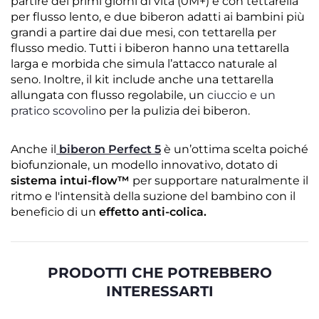
partire dei primi giorni di vita (0M+) e con tettarella
per flusso lento, e due biberon adatti ai bambini più
grandi a partire dai due mesi, con tettarella per
flusso medio. Tutti i biberon hanno una tettarella
larga e morbida che simula l’attacco naturale al
seno. Inoltre, il kit include anche una tettarella
allungata con flusso regolabile, un
ciuccio e un
pratico scovolin
o per la pulizia dei biberon.
Anche il
biberon Perfect 5
è un’ottima scelta poiché
biofunzionale, un modello innovativo, dotato di
sistema intui-flow™
per supportare naturalmente il
ritmo e l'intensità della suzione del bambino con il
beneficio di un
effetto anti-colica.
PRODOTTI CHE POTREBBERO
INTERESSARTI