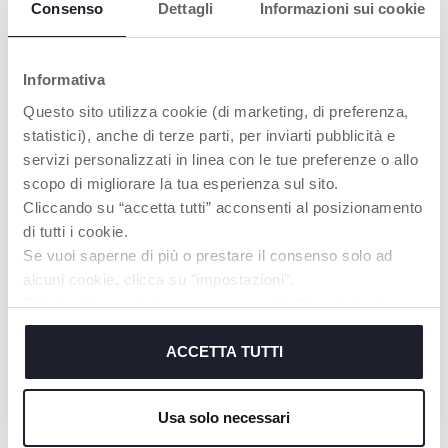
Consenso
Dettagli
Informazioni sui cookie
Informativa
Questo sito utilizza cookie (di marketing, di preferenza,
statistici), anche di terze parti, per inviarti pubblicità e
servizi personalizzati in linea con le tue preferenze o allo
scopo di migliorare la tua esperienza sul sito.
Cliccando su “accetta tutti” acconsenti al posizionamento
di tutti i cookie.
+ COLORI
Se vuoi saperne di più o prestare il consenso solo ad
Rainbow Sky Giostrina
Peluche Baby Tartaruga
alcuni cookie, clicca su "impostazioni".
Chiudendo questo banner acconsenti all’uso dei soli
cookie tecnici, indispensabili per fruire del servizio
richiesto.
ACCETTA TUTTI
Cookie policy
Usa solo necessari