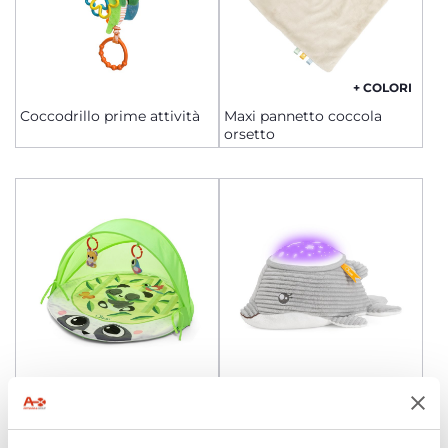
+ COLORI
Coccodrillo prime attività
Maxi pannetto coccola
orsetto
Tappeto da gioco con tetto
Delfino Buonanotte –
– per interni ed esterni
proiettore luce notturna