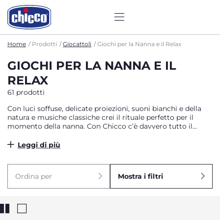
Home
Prodotti
Giocattoli
Giochi per la Nanna e il Relax
GIOCHI PER LA NANNA E IL
RELAX
61 prodotti
Con luci soffuse, delicate proiezioni, suoni bianchi e della
natura e musiche classiche crei il rituale perfetto per il
momento della nanna. Con Chicco c’è davvero tutto il
necessario per personalizzare la stanza con un’atmosfera
magica in compagnia di morbidi amici e rilassanti melodie.
Leggi di più
I tuoi bambini possono riposare in tranquillità, dandoti la
serenità di saperli al sicuro e di poterti prendere del tempo
per te.
Ordina per
Mostra i filtri