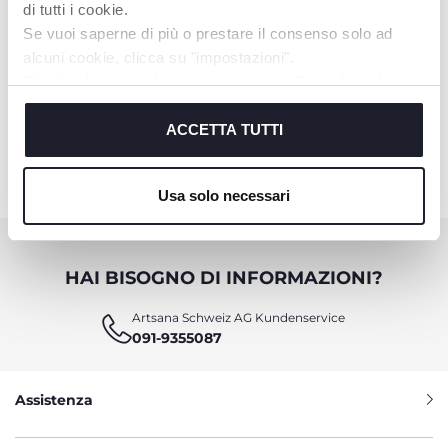
di tutti i cookie.
Se vuoi saperne di più o prestare il consenso solo ad
alcuni cookie, clicca su "impostazioni".
Chiudendo questo banner acconsenti all’uso dei soli
+ VARIANTI
cookie tecnici, indispensabili per fruire del servizio
Coppette Assorbilatte con
richiesto.
ACCETTA TUTTI
Antibatterico
Cookie policy
Usa solo necessari
HAI BISOGNO DI INFORMAZIONI?
Artsana Schweiz AG Kundenservice
091-9355087
Assistenza