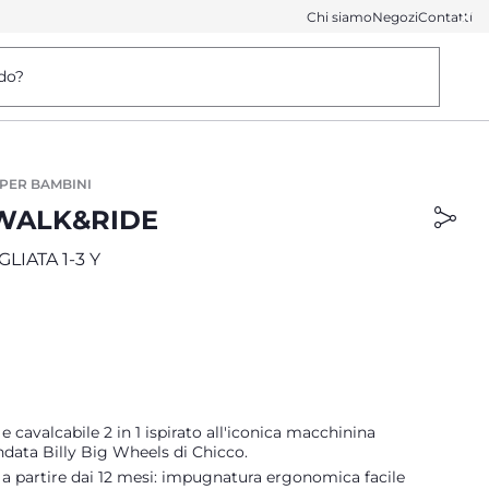
Chi siamo
Negozi
Contatti
do?
 PER BAMBINI
 WALK&RIDE
LIATA 1-3 Y
e cavalcabile 2 in 1 ispirato all'iconica macchinina
data Billy Big Wheels di Chicco.
 a partire dai 12 mesi: impugnatura ergonomica facile