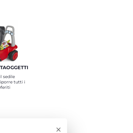
TAOGGETTI
il sedile
porre tutti i
feriti
I