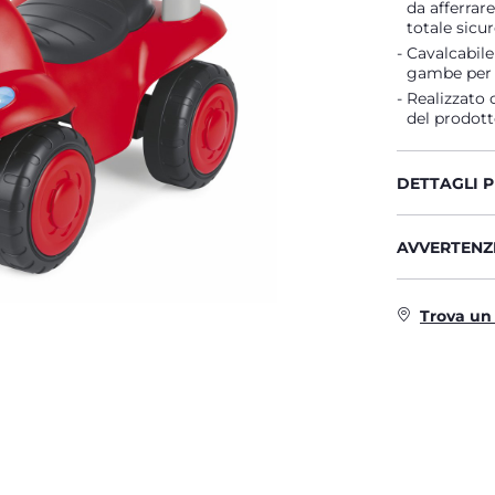
da afferrar
totale sicur
Cavalcabile
gambe per s
Realizzato c
del prodott
DETTAGLI 
AVVERTENZE
Trova un