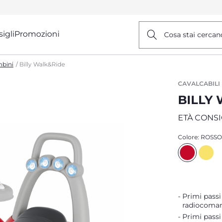
igli
Promozioni
Cosa stai cercan
mbini
Billy Walk&Ride
CAVALCABILI
BILLY
ETÀ CONSIG
Colore:
ROSSO
Primi passi 
radiocoman
Primi passi