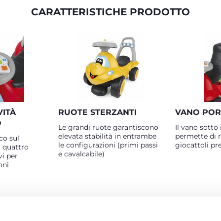
CARATTERISTICHE PRODOTTO
VITÀ
RUOTE STERZANTI
VANO POR
O
Le grandi ruote garantiscono
Il vano sotto 
elevata stabilità in entrambe
permette di ri
co sul
le configurazioni (primi passi
giocattoli pre
i quattro
e cavalcabile)
vi per
oni
PRODOTTI CHE POTREBBERO INTERESSART