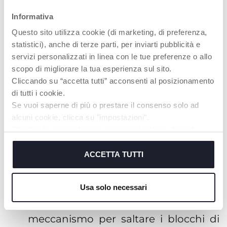
essenziali, anche in stati diversi, il
Informativa
contrasto cromatico rispetto agli
Questo sito utilizza cookie (di marketing, di preferenza,
elementi adiacenti non supera il
statistici), anche di terze parti, per inviarti pubblicità e
rapporto di 3:1;
servizi personalizzati in linea con le tue preferenze o allo
C.9.2.2.2 - Alcune animazioni,
scopo di migliorare la tua esperienza sul sito.
lampeggiamenti, scorrimenti o
Cliccando su “accetta tutti” acconsenti al posizionamento
aggiornamenti automatici delle
di tutti i cookie.
informazioni avviati
Se vuoi saperne di più o prestare il consenso solo ad
alcuni cookie, clicca su "impostazioni".
automaticamente, con una durata
Chiudendo questo banner acconsenti all’uso dei soli
superiore a cinque secondi o
cookie tecnici, indispensabili per fruire del servizio
presentati in parallelo con altri
richiesto.
ACCETTA TUTTI
contenuti, non dispongono di
meccanismi per interromperli o
Cookie policy
Usa solo necessari
nasconderli;
C.9.2.4.1 - Non esiste alcun
meccanismo per saltare i blocchi di