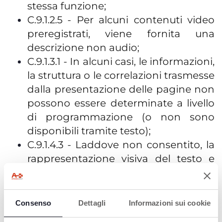
stessa funzione;
C.9.1.2.5 - Per alcuni contenuti video
preregistrati, viene fornita una
descrizione non audio;
C.9.1.3.1 - In alcuni casi, le informazioni,
la struttura o le correlazioni trasmesse
dalla presentazione delle pagine non
possono essere determinate a livello
di programmazione (o non sono
disponibili tramite testo);
C.9.1.4.3 - Laddove non consentito, la
rappresentazione visiva del testo e
delle immagini contenenti testo non
ha il rapporto di contrasto minimo
richiesto;
Consenso
Dettagli
Informazioni sui cookie
C.9.1.4.11 - Per alcuni componenti