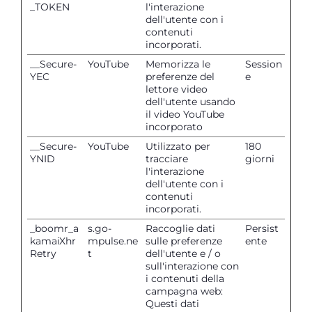
_TOKEN
l'interazione
dell'utente con i
contenuti
incorporati.
__Secure-
YouTube
Memorizza le
Session
YEC
preferenze del
e
lettore video
dell'utente usando
il video YouTube
incorporato
__Secure-
YouTube
Utilizzato per
180
YNID
tracciare
giorni
l'interazione
dell'utente con i
contenuti
incorporati.
_boomr_a
s.go-
Raccoglie dati
Persist
kamaiXhr
mpulse.ne
sulle preferenze
ente
Retry
t
dell'utente e / o
sull'interazione con
i contenuti della
campagna web:
Questi dati