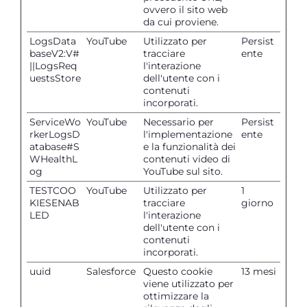
ovvero il sito web
da cui proviene.
LogsData
YouTube
Utilizzato per
Persist
baseV2:V#
tracciare
ente
||LogsReq
l'interazione
uestsStore
dell'utente con i
contenuti
incorporati.
ServiceWo
YouTube
Necessario per
Persist
rkerLogsD
l'implementazione
ente
atabase#S
e la funzionalità dei
WHealthL
contenuti video di
og
YouTube sul sito.
TESTCOO
YouTube
Utilizzato per
1
KIESENAB
tracciare
giorno
LED
l'interazione
dell'utente con i
contenuti
incorporati.
uuid
Salesforce
Questo cookie
13 mesi
viene utilizzato per
ottimizzare la