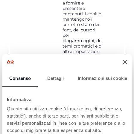
a fornire e
presentare
contenuti. I cookie
mantengono il
corretto stato dei
font, dei cursori
per
blog/immagini, dei
temi cromatici e di
altre impostazioni
del sito.
tPL
Chicco
Questo cookie fa
Persist
parte di un insieme
ente
di cookie finalizzati
Consenso
Dettagli
Informazioni sui cookie
a fornire e
presentare
contenuti. I cookie
mantengono il
Informativa
corretto stato dei
font, dei cursori
Questo sito utilizza cookie (di marketing, di preferenza,
per
statistici), anche di terze parti, per inviarti pubblicità e
blog/immagini, dei
servizi personalizzati in linea con le tue preferenze o allo
temi cromatici e di
altre impostazioni
scopo di migliorare la tua esperienza sul sito.