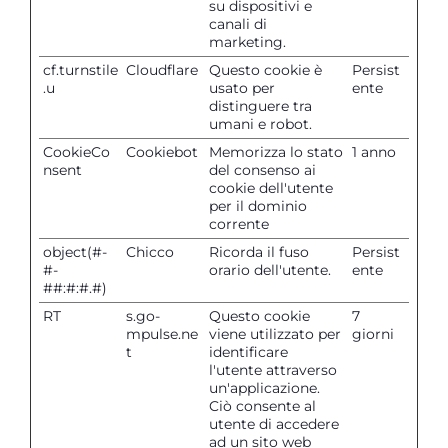
su dispositivi e
canali di
marketing.
cf.turnstile
Cloudflare
Questo cookie è
Persist
.u
usato per
ente
distinguere tra
umani e robot.
CookieCo
Cookiebot
Memorizza lo stato
1 anno
nsent
del consenso ai
cookie dell'utente
per il dominio
corrente
object(#-
Chicco
Ricorda il fuso
Persist
#-
orario dell'utente.
ente
##:#:#.#)
RT
s.go-
Questo cookie
7
mpulse.ne
viene utilizzato per
giorni
t
identificare
l'utente attraverso
un'applicazione.
Ciò consente al
utente di accedere
ad un sito web