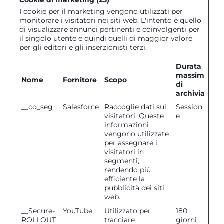
Cookie di marketing (23)
I cookie per il marketing vengono utilizzati per
monitorare i visitatori nei siti web. L'intento è quello
di visualizzare annunci pertinenti e coinvolgenti per
il singolo utente e quindi quelli di maggior valore
per gli editori e gli inserzionisti terzi.
Durata
massima
Nome
Fornitore
Scopo
di
archiviazion
__cq_seg
Salesforce
Raccoglie dati sui
Session
visitatori. Queste
e
informazioni
vengono utilizzate
per assegnare i
visitatori in
segmenti,
rendendo più
efficiente la
pubblicità dei siti
web.
__Secure-
YouTube
Utilizzato per
180
ROLLOUT
tracciare
giorni