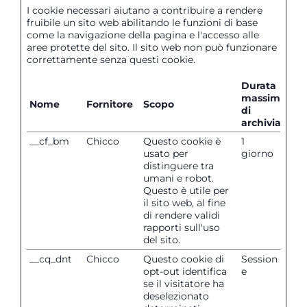
I cookie necessari aiutano a contribuire a rendere
fruibile un sito web abilitando le funzioni di base
come la navigazione della pagina e l'accesso alle
aree protette del sito. Il sito web non può funzionare
correttamente senza questi cookie.
Durata
massima
Nome
Fornitore
Scopo
di
archiviazion
__cf_bm
Chicco
Questo cookie è
1
usato per
giorno
distinguere tra
umani e robot.
Questo è utile per
il sito web, al fine
di rendere validi
rapporti sull'uso
del sito.
__cq_dnt
Chicco
Questo cookie di
Session
opt-out identifica
e
se il visitatore ha
deselezionato