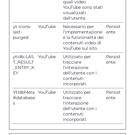
quali video
YouTube sono stati
visualizzati
dall'utente.
yt-icons-
YouTube
Necessario per
Persist
last-
l'implementazione
ente
purged
e la funzionalità dei
contenuti video di
YouTube sul sito.
ytidb::LAS
YouTube
Utilizzato per
Persist
T_RESULT
tracciare
ente
_ENTRY_K
l'interazione
EY
dell'utente con i
contenuti
incorporati.
YtIdbMeta
YouTube
Utilizzato per
Persist
#database
tracciare
ente
s
l'interazione
dell'utente con i
contenuti
incorporati.