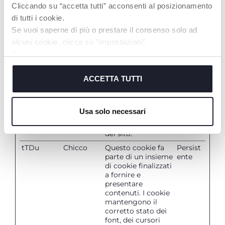
del sito.
Cliccando su “accetta tutti” acconsenti al posizionamento
tTDe
Chicco
Questo cookie fa
Persist
di tutti i cookie.
parte di un insieme
ente
Se vuoi saperne di più o prestare il consenso solo ad
di cookie finalizzati
alcuni cookie, clicca su "impostazioni".
a fornire e
presentare
Chiudendo questo banner acconsenti all’uso dei soli
contenuti. I cookie
cookie tecnici, indispensabili per fruire del servizio
mantengono il
richiesto.
ACCETTA TUTTI
corretto stato dei
font, dei cursori
per
Cookie policy
blog/immagini, dei
Usa solo necessari
temi cromatici e di
altre impostazioni
del sito.
tTDu
Chicco
Questo cookie fa
Persist
parte di un insieme
ente
di cookie finalizzati
a fornire e
presentare
contenuti. I cookie
mantengono il
corretto stato dei
font, dei cursori