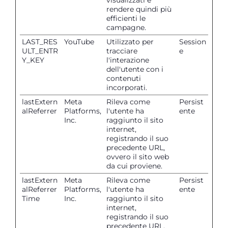
visualizzati e
rendere quindi più
efficienti le
campagne.
LAST_RES
YouTube
Utilizzato per
Session
ULT_ENTR
tracciare
e
Y_KEY
l'interazione
dell'utente con i
contenuti
incorporati.
lastExtern
Meta
Rileva come
Persist
alReferrer
Platforms,
l'utente ha
ente
Inc.
raggiunto il sito
internet,
registrando il suo
precedente URL,
ovvero il sito web
da cui proviene.
lastExtern
Meta
Rileva come
Persist
alReferrer
Platforms,
l'utente ha
ente
Time
Inc.
raggiunto il sito
internet,
registrando il suo
precedente URL,