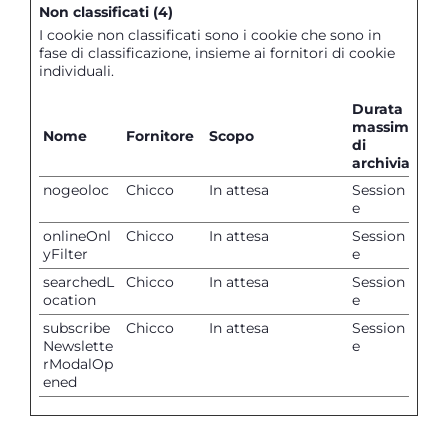
Non classificati (4)
I cookie non classificati sono i cookie che sono in
fase di classificazione, insieme ai fornitori di cookie
individuali.
Durata
massima
Nome
Fornitore
Scopo
di
archiviazion
nogeoloc
Chicco
In attesa
Session
e
onlineOnl
Chicco
In attesa
Session
yFilter
e
searchedL
Chicco
In attesa
Session
ocation
e
subscribe
Chicco
In attesa
Session
Newslette
e
rModalOp
ened