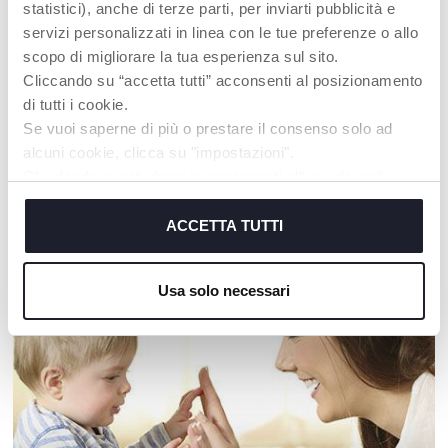
statistici), anche di terze parti, per inviarti pubblicità e
servizi personalizzati in linea con le tue preferenze o allo
scopo di migliorare la tua esperienza sul sito.
Cliccando su “accetta tutti” acconsenti al posizionamento
Molly Tartaruga Coccolosa
Torre degli anelli
di tutti i cookie.
Se vuoi saperne di più o prestare il consenso solo ad
alcuni cookie, clicca su "impostazioni".
Chiudendo questo banner acconsenti all’uso dei soli
cookie tecnici, indispensabili per fruire del servizio
I NOSTRI CONSIGLI
richiesto.
ACCETTA TUTTI
Cookie policy
Usa solo necessari