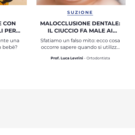
SUZIONE
E CON
MALOCCLUSIONE DENTALE:
I PER
IL CIUCCIO FA MALE AI
CURA
DENTI?
ante una
Sfatiamo un falso mito: ecco cosa
n bebè?
occorre sapere quando si utilizza
un succhietto
Prof. Luca Levrini
- Ortodontista