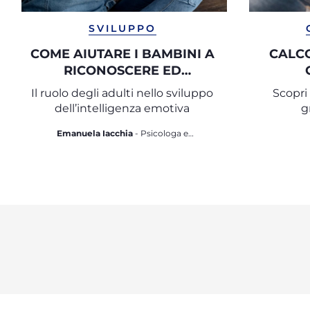
SVILUPPO
COME AIUTARE I BAMBINI A
CALCO
RICONOSCERE ED
ESPRIMERE LE PROPRIE
Il ruolo degli adulti nello sviluppo
Scopri
EMOZIONI
dell’intelligenza emotiva
g
Emanuela Iacchia
- Psicologa e
psicoterapeuta dell’età evolutiva