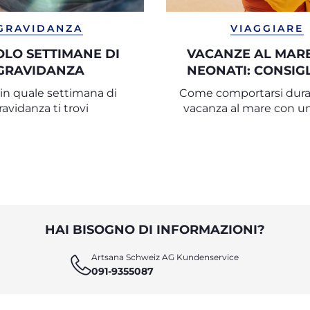
GRAVIDANZA
VIAGGIARE
LO SETTIMANE DI
VACANZE AL MAR
GRAVIDANZA
NEONATI: CONSIGL
UNA VACANZA SI
 in quale settimana di
Come comportarsi dur
ravidanza ti trovi
vacanza al mare con u
HAI BISOGNO DI INFORMAZIONI?
Artsana Schweiz AG Kundenservice
091-9355087