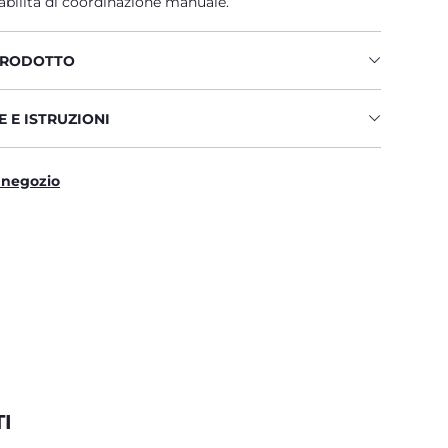
 abilità di coordinazione manuale.
PRODOTTO
 E ISTRUZIONI
 negozio
I