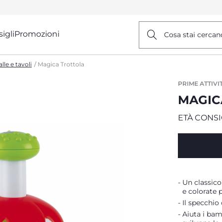
igli
Promozioni
Cosa stai cercan
lle e tavoli
Magica Trottola
PRIME ATTIVIT
MAGIC
ETÀ CONSI
Un classico
e colorate p
Il specchio 
Aiuta i bam