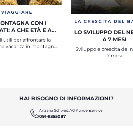
VIAGGIARE
LA CRESCITA DEL 
MONTAGNA CON I
TI: A CHE ETÀ E A
LO SVILUPPO DEL 
LE ALTITUDINE?
A 7 MESI
i utili per affrontare la
na vacanza in montagna
Sviluppo e crescita del 
con neonati
7 mesi
HAI BISOGNO DI INFORMAZIONI?
Artsana Schweiz AG Kundenservice
091-9355087