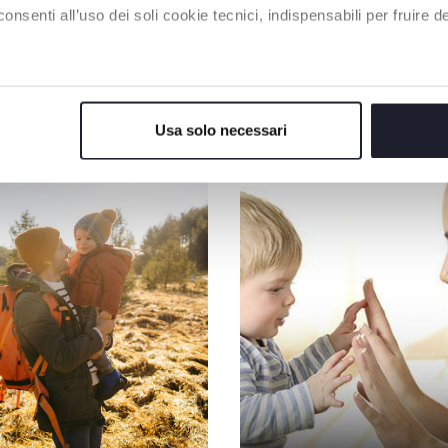
enti all’uso dei soli cookie tecnici, indispensabili per fruire del
I NOSTRI CONSIGLI
Usa solo necessari