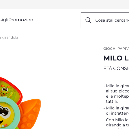
igli
Promozioni
Cosa stai cercan
la girandola
GIOCHI PAPP
MILO 
ETÀ CONSI
Milo la gir
al tuo picco
e le moltepl
tattili.
Milo la gir
di intratte
Con Milo la
girandola tu