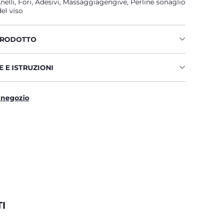
nelli, Fori, Adesivi, Massaggiagengive, Perline sonaglio
del viso
PRODOTTO
 E ISTRUZIONI
 negozio
I