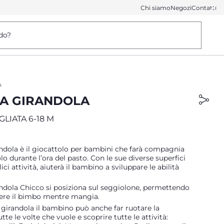
Chi siamo
Negozi
Contatti
do?
A
LA GIRANDOLA
GLIATA 6-18 M
andola è il giocattolo per bambini che farà compagnia
lo durante l’ora del pasto. Con le sue diverse superfici
ici attività, aiuterà il bambino a sviluppare le abilità
andola Chicco si posiziona sul seggiolone, permettendo
nere il bimbo mentre mangia.
 girandola il bambino può anche far ruotare la
tte le volte che vuole e scoprire tutte le attività: