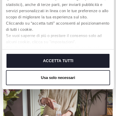
statistici), anche di terze parti, per inviarti pubblicità e
servizi personalizzati in linea con le tue preferenze o allo
Sonaglio Tulipano ECO
Coccodrillo prime attività
scopo di migliorare la tua esperienza sul sito.
Cliccando su “accetta tutti” acconsenti al posizionamento
di tutti i cookie.
Se vuoi saperne di più o prestare il consenso solo ad
alcuni cookie, clicca su "impostazioni".
I NOSTRI CONSIGLI
Chiudendo questo banner acconsenti all’uso dei soli
cookie tecnici, indispensabili per fruire del servizio
richiesto.
ACCETTA TUTTI
Cookie policy
Usa solo necessari