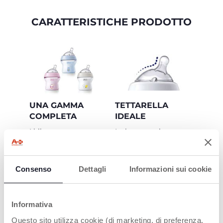
CARATTERISTICHE PRODOTTO
UNA GAMMA
TETTARELLA
COMPLETA
IDEALE
I biberon
La base ampia e
NaturalFeeling sono
arrotondata e il
disponibili sia con la
silicone igienico 100%
bottiglia in vetro (150
Soft Sense facilitano
ml and 250ml) sia in
l’attacco e offrono
Consenso
Dettagli
Informazioni sui cookie
plastica (150 ml, 250
un’alimentazione
ml, 330 ml). Tre
familiare e piacevole
differenti colorazioni:
grigio, azzurro e rosa
Tasso di accettazione
Informativa
del 96% nei neonati*
Questo sito utilizza cookie (di marketing, di preferenza,