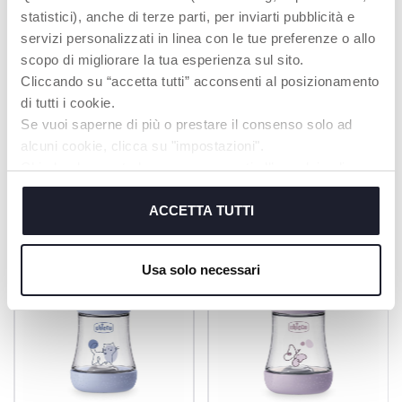
*Risultati del test
statistici), anche di terze parti, per inviarti pubblicità e
condotto su 50
servizi personalizzati in linea con le tue preferenze o allo
mamme e neonati di
scopo di migliorare la tua esperienza sul sito.
0-3 mesi, Italia, 2016
Cliccando su “accetta tutti” acconsenti al posizionamento
di tutti i cookie.
Se vuoi saperne di più o prestare il consenso solo ad
alcuni cookie, clicca su "impostazioni".
PRODOTTI CHE POTREBBERO
Chiudendo questo banner acconsenti all’uso dei soli
cookie tecnici, indispensabili per fruire del servizio
INTERESSARTI
richiesto.
ACCETTA TUTTI
Cookie policy
Usa solo necessari