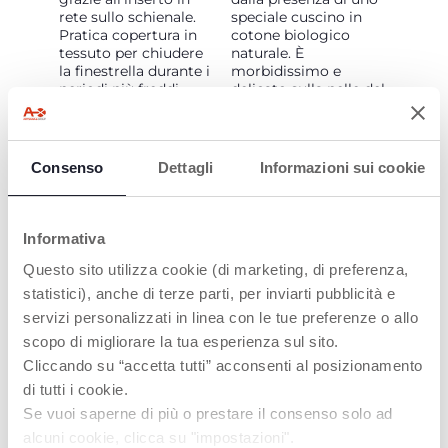
rete sullo schienale.
speciale cuscino in
Pratica copertura in
cotone biologico
tessuto per chiudere
naturale. È
la finestrella durante i
morbidissimo e
periodi più freddi.
delicato sulla pelle del
Tutto è pensato per
bambino.
garantire sempre il
massimo benessere al
tuo bambino.
Consenso
Dettagli
Informazioni sui cookie
Informativa
Questo sito utilizza cookie (di marketing, di preferenza,
statistici), anche di terze parti, per inviarti pubblicità e
servizi personalizzati in linea con le tue preferenze o allo
KIT COMFORT
GUIDA
PIACEVOLE
scopo di migliorare la tua esperienza sul sito.
Per il massimo
Cliccando su “accetta tutti” acconsenti al posizionamento
comfort, il passeggino
Ruote super
Taormina è dotato di
di tutti i cookie.
accessoriate per
spallacci e
garantire una guida
Se vuoi saperne di più o prestare il consenso solo ad
spartigambe
fluida ovunque.
alcuni cookie, clicca su "impostazioni".
imbottiti. Pratico
Cuscinetti a sfera sulle