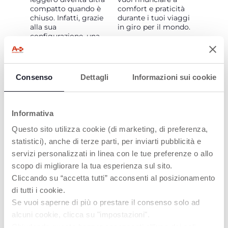
compatto quando è
comfort e praticità
chiuso. Infatti, grazie
durante i tuoi viaggi
alla sua
in giro per il mondo.
configurazione, una
volta ripiegato può
accompagnarti
ovunque, anche
durante i tuoi viaggi
Consenso
Dettagli
Informazioni sui cookie
in aereo.
Informativa
Questo sito utilizza cookie (di marketing, di preferenza,
statistici), anche di terze parti, per inviarti pubblicità e
servizi personalizzati in linea con le tue preferenze o allo
CHIUSURA
COMFORT E
scopo di migliorare la tua esperienza sul sito.
SEMPLICE
PROTEZIONE
Cliccando su “accetta tutti” acconsenti al posizionamento
Chicco WE 2 si chiude
Lo schienale
di tutti i cookie.
facilmente con una
completamente
Se vuoi saperne di più o prestare il consenso solo ad
sola mano. Una volta
reclinabile e gli inserti
alcuni cookie, clicca su "impostazioni".
piegato, può essere
laterali in rete sulla
trasportato facilmente
seduta, lo rendono
Chiudendo questo banner acconsenti all’uso dei soli