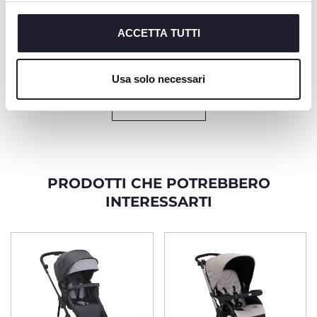
grazie alla maniglia
un'incredibile fonte di
cookie tecnici, indispensabili per fruire del servizio
integrata.
comfort per il
richiesto.
ACCETTA TUTTI
bambino. La capottina
estensibile è dotata di
trattamenti UV50+ e
Cookie policy
resistenti all'acqua.
Usa solo necessari
SCOPRI DI PIÙ
PRODOTTI CHE POTREBBERO
INTERESSARTI