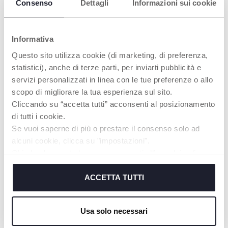
Consenso
Dettagli
Informazioni sui cookie
Informativa
Questo sito utilizza cookie (di marketing, di preferenza,
statistici), anche di terze parti, per inviarti pubblicità e
servizi personalizzati in linea con le tue preferenze o allo
scopo di migliorare la tua esperienza sul sito.
Cliccando su “accetta tutti” acconsenti al posizionamento
di tutti i cookie.
+ COLORI
+ COLORI
Se vuoi saperne di più o prestare il consenso solo ad
Occhiale da sole 12m+
Occhiali da sole 36m+
alcuni cookie, clicca su "impostazioni".
Chiudendo questo banner acconsenti all’uso dei soli
cookie tecnici, indispensabili per fruire del servizio
richiesto.
ACCETTA TUTTI
Cookie policy
I NOSTRI CONSIGLI
Usa solo necessari