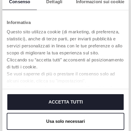
Consenso
Dettagli
Informazioni sui cookie
Informativa
Questo sito utilizza cookie (di marketing, di preferenza,
statistici), anche di terze parti, per inviarti pubblicità e
servizi personalizzati in linea con le tue preferenze o allo
scopo di migliorare la tua esperienza sul sito.
Cliccando su “accetta tutti” acconsenti al posizionamento
di tutti i cookie.
+ COLORI
+ COLORI
Se vuoi saperne di più o prestare il consenso solo ad
Occhiale da sole 12m+
Occhiali da sole 36m+
alcuni cookie, clicca su "impostazioni".
Chiudendo questo banner acconsenti all’uso dei soli
cookie tecnici, indispensabili per fruire del servizio
richiesto.
ACCETTA TUTTI
Cookie policy
I NOSTRI CONSIGLI
Usa solo necessari