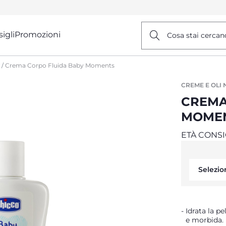
igli
Promozioni
Cosa stai cercan
Crema Corpo Fluida Baby Moments
CREME E OLI
CREMA
MOME
ETÀ CONSI
Selezio
Idrata la p
e morbida.