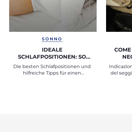
SONNO
IDEALE
COME
SCHLAFPOSITIONEN: SO
NE
SCHLAFEN SIE IN DER
Die besten Schlafpositionen und
Indicazion
SCHWANGERSCHAFT
hilfreiche Tipps für einen
del seggi
SICHER UND BEQUEM
erholsamen Schlaf in der
Schwangerschaft