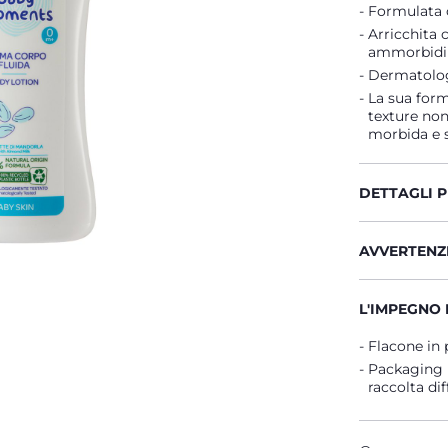
Formulata c
Arricchita 
ammorbidire
Dermatologi
La sua for
texture non 
morbida e 
DETTAGLI 
AVVERTENZE
L'IMPEGNO 
Flacone in 
Packaging 
raccolta dif