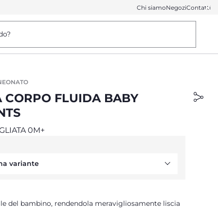
Chi siamo
Negozi
Contatti
do?
 NEONATO
 CORPO FLUIDA BABY
NTS
GLIATA 0M+
na variante
elle del bambino, rendendola meravigliosamente liscia