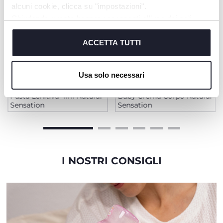
alcuni cookie, clicca su "impostazioni".
Chiudendo questo banner acconsenti all’uso dei soli
cookie tecnici, indispensabili per fruire del servizio
richiesto.
ACCETTA TUTTI
Cookie policy
Usa solo necessari
+ VARIANTI
Pasta Lenitiva 4in1 Natural
Baby Crema Corpo Natural
Sensation
Sensation
I NOSTRI CONSIGLI