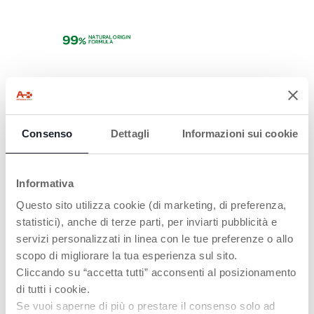
FORMULA EXTRA
DELICATA
Composta per il 99%
Consenso
Dettagli
Informazioni sui cookie
da ingredienti di
origine naturale
Informativa
Questo sito utilizza cookie (di marketing, di preferenza,
statistici), anche di terze parti, per inviarti pubblicità e
PRODOTTI CHE POTREBBERO
servizi personalizzati in linea con le tue preferenze o allo
INTERESSARTI
scopo di migliorare la tua esperienza sul sito.
Cliccando su “accetta tutti” acconsenti al posizionamento
di tutti i cookie.
Se vuoi saperne di più o prestare il consenso solo ad