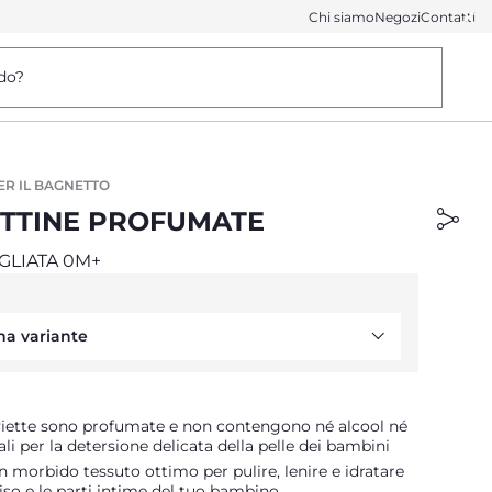
Chi siamo
Negozi
Contatti
do?
ER IL BAGNETTO
ETTINE PROFUMATE
GLIATA 0M+
na variante
viette sono profumate e non contengono né alcool né
ali per la detersione delicata della pelle dei bambini
in morbido tessuto ottimo per pulire, lenire e idratare
 viso e le parti intime del tuo bambino