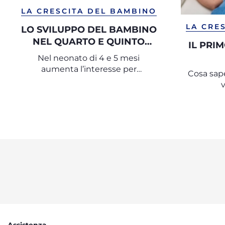
LA CRESCITA DEL BAMBINO
LA CRE
LO SVILUPPO DEL BAMBINO
NEL QUARTO E QUINTO
IL PRI
MESE
Nel neonato di 4 e 5 mesi
aumenta l’interesse per
Cosa sape
l’ambiente esterno ed emergono
le competenze per i primi
spostamenti autonomi nello
spazio