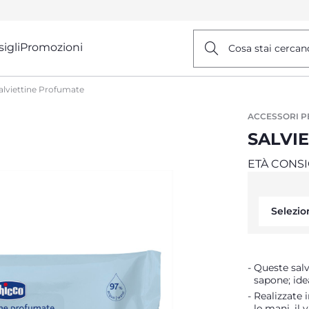
igli
Promozioni
Cosa stai cercan
alviettine Profumate
ACCESSORI P
SALVI
ETÀ CONSI
Selezio
Queste sal
sapone; ide
Realizzate 
le mani, il