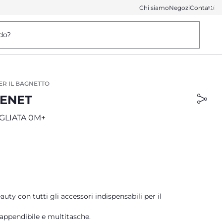
Chi siamo
Negozi
Contatti
do?
ER IL BAGNETTO
IENET
GLIATA 0M+
uty con tutti gli accessori indispensabili per il
 appendibile e multitasche.