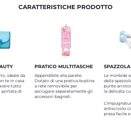
CARATTERISTICHE PRODOTTO
EAUTY
PRATICO MULTITASCHE
SPAZZOLA 
to, ideale da
Appendibile alla parete.
Le morbide se
n te in casa
Dotato di una pratica bustina
della spazzola
avere tutto
a rete removibile per
punte arroto
a portata di
asciugare separatamente gli
la delicata c
accessori bagnati.
L’impugnatur
antiscivolo 
presa facile e