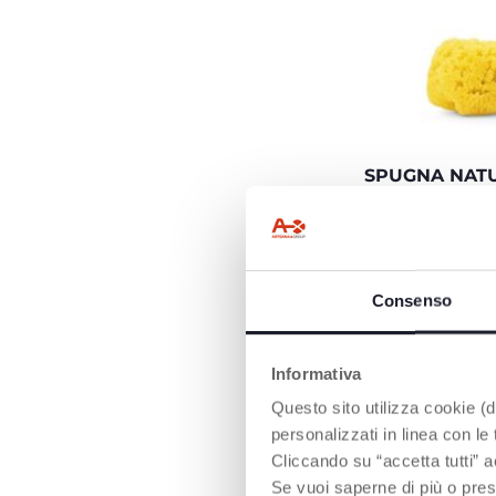
SPUGNA NAT
MORBIDISSIM
Pescata a 20-25 m
profondità marin
efficacemente l'
rendendo la spu
Consenso
estremamente m
Informativa
Questo sito utilizza cookie (di
personalizzati in linea con le
Cliccando su “accetta tutti” a
Se vuoi saperne di più o pres