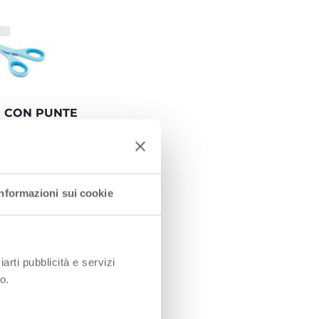
E CON PUNTE
DATE
ealizzate in
 AISI420 hanno
 e punte
per una
Informazioni sui cookie
urezza durante
 il cappuccio di
r le lame.
iarti pubblicità e servizi
o.
I