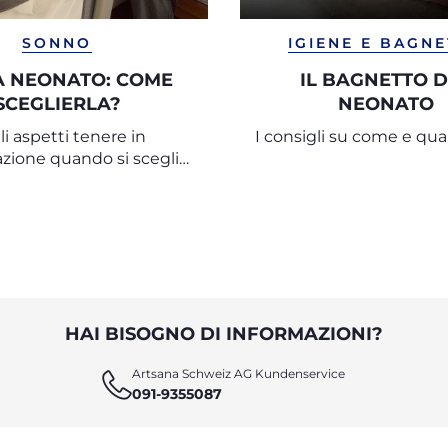
SONNO
IGIENE E BAGN
A NEONATO: COME
IL BAGNETTO 
SCEGLIERLA?
NEONATO
i aspetti tenere in
I consigli su come e qua
zione quando si sceglie
ulla o un lettino per
neonato
HAI BISOGNO DI INFORMAZIONI?
Artsana Schweiz AG Kundenservice
091-9355087