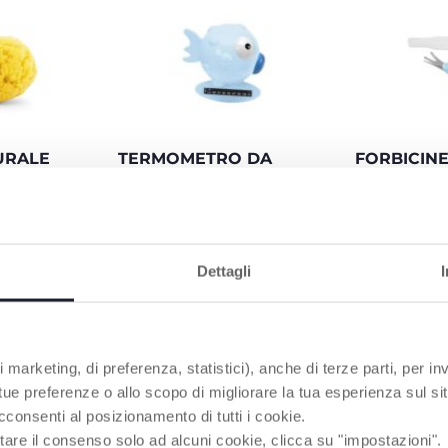
URALE
TERMOMETRO DA
FORBICIN
A
BAGNO
ARROTON
etri nelle
Aiuta a verificare la
Le forbicine r
e, assorbe
temperatura dell’acqua per il
acciaio inox
acqua
bagnetto del bambino. Ha la
lame ricurve
gna
forma di un simpatico
arrotondate 
Dettagli
orbida.
pesciolino che galleggia
maggiore sic
nell’acqua.
l’uso. Incluso
protezione pe
 marketing, di preferenza, statistici), anche di terze parti, per inv
 tue preferenze o allo scopo di migliorare la tua esperienza sul sit
cconsenti al posizionamento di tutti i cookie.
PRODOTTI CHE POTREBBERO INTERESSART
tare il consenso solo ad alcuni cookie, clicca su "impostazioni".