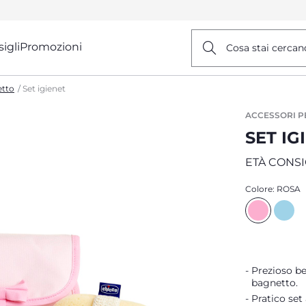
igli
Promozioni
Cosa stai cercan
etto
Set igienet
ACCESSORI P
SET IG
ETÀ CONSI
Colore:
ROSA
Prezioso bea
bagnetto.
Pratico set