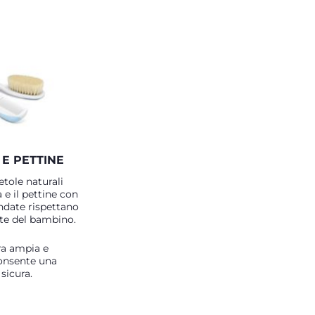
E PETTINE
tole naturali
 e il pettine con
ndate rispettano
ute del bambino.
a ampia e
consente una
 sicura.