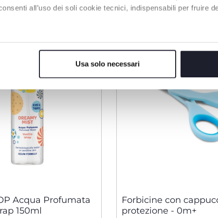
enti all’uso dei soli cookie tecnici, indispensabili per fruire del
Usa solo necessari
OP Acqua Profumata
Forbicine con cappucc
rap 150ml
protezione - 0m+