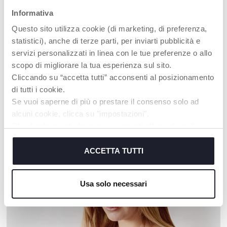
Informativa
Questo sito utilizza cookie (di marketing, di preferenza,
statistici), anche di terze parti, per inviarti pubblicità e
servizi personalizzati in linea con le tue preferenze o allo
scopo di migliorare la tua esperienza sul sito.
+ COLORI
Cliccando su “accetta tutti” acconsenti al posizionamento
Molly Tartaruga Coccolosa
Bambola coccolosa con
di tutti i cookie.
anello da dentizione – My
Se vuoi saperne di più o prestare il consenso solo ad
First Doll
alcuni cookie, clicca su "impostazioni".
Chiudendo questo banner acconsenti all’uso dei soli
cookie tecnici, indispensabili per fruire del servizio
I NOSTRI CONSIGLI
richiesto.
ACCETTA TUTTI
Cookie policy
Usa solo necessari