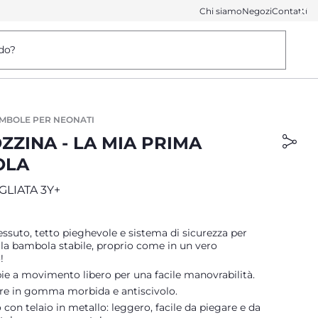
Chi siamo
Negozi
Contatti
do?
AMBOLE PER NEONATI
ZZINA - LA MIA PRIMA
OLA
GLIATA 3Y+
essuto, tetto pieghevole e sistema di sicurezza per
la bambola stabile, proprio come in un vero
!
e a movimento libero per una facile manovrabilità.
e in gomma morbida e antiscivolo.
con telaio in metallo: leggero, facile da piegare e da