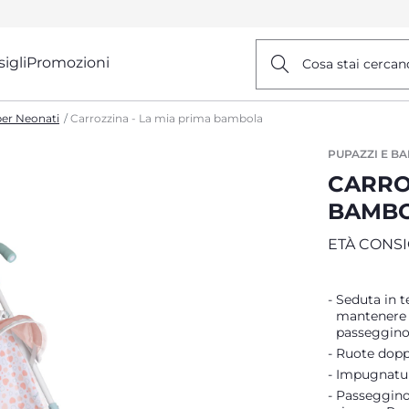
igli
Promozioni
Cosa stai cercan
er Neonati
Carrozzina - La mia prima bambola
PUPAZZI E B
CARRO
BAMB
ETÀ CONSI
Seduta in t
mantenere 
passeggino
Ruote doppi
Impugnatur
Passeggino 