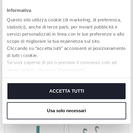
Informativa
Questo sito utilizza cookie (di marketing, di preferenza,
COCCOLONA E
statistici), anche di terze parti, per inviarti pubblicità e
ADORABILE
servizi personalizzati in linea con le tue preferenze o allo
La Mia Prima
scopo di migliorare la tua esperienza sul sito.
Bambola è realizzata
in un tessuto
Cliccando su “accetta tutti” acconsenti al posizionamento
morbidissimo ed è
di tutti i cookie.
ideale per le prime
Se vuoi saperne di più o prestare il consenso solo ad
coccole del bambino.
alcuni cookie, clicca su "impostazioni".
Chiudendo questo banner acconsenti all’uso dei soli
cookie tecnici, indispensabili per fruire del servizio
richiesto.
ACCETTA TUTTI
PRODOTTI CHE POTREBBERO
Cookie policy
INTERESSARTI
Usa solo necessari