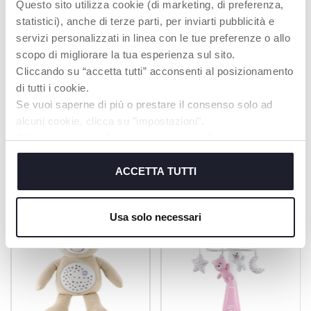
tuo bambino fa sogni
Questo sito utilizza cookie (di marketing, di preferenza,
d'oro puoi riposare e
statistici), anche di terze parti, per inviarti pubblicità e
goderti un po' di
servizi personalizzati in linea con le tue preferenze o allo
tempo libero anche
per te.
scopo di migliorare la tua esperienza sul sito.
Cliccando su “accetta tutti” acconsenti al posizionamento
di tutti i cookie.
Se vuoi saperne di più o prestare il consenso solo ad
alcuni cookie, clicca su "impostazioni".
Chiudendo questo banner acconsenti all’uso dei soli
PRODOTTI CHE POTREBBERO
cookie tecnici, indispensabili per fruire del servizio
INTERESSARTI
richiesto.
ACCETTA TUTTI
Cookie policy
Usa solo necessari