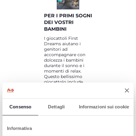
PER I PRIMI SOGNI
DEI VOSTRI
BAMBINI
I giocattoli First
Dreams aiutano i
genitori ad
accompagnare con
dolcezza i bambini
durante il sonno e i
momenti di relax.
Questo bellissimo
giocattolo include
un'accurata selezione
di musica, suoni ed
effetti di luce
specificamente
Consenso
Dettagli
Informazioni sui cookie
pensati per creare
un'atmosfera magica
e rilassante nella
stanza del bambino.
Informativa
...E tu sai che quando il