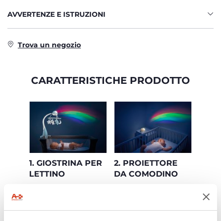
AVVERTENZE E ISTRUZIONI
Trova un negozio
CARATTERISTICHE PRODOTTO
1. GIOSTRINA PER
2. PROIETTORE
LETTINO
DA COMODINO
Giostrina Evolutiva: la
Giostrina Evolutiva: la
prima configurazione
seconda
è la giostrina per il
configurazione è il
lettino
proiettore da