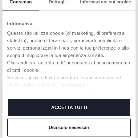
Consenso
Dettagli
Informazioni sui cookie
comodino
Informativa
Questo sito utilizza cookie (di marketing, di preferenza,
statistici), anche di terze parti, per inviarti pubblicità e
servizi personalizzati in linea con le tue preferenze o allo
scopo di migliorare la tua esperienza sul sito.
3. GIOSTRINA DA
Cliccando su “accetta tutti” acconsenti al posizionamento
COMODINO
di tutti i cookie.
Giostrina Evolutiva: la
Se vuoi saperne di più o prestare il consenso solo ad
terza configurazione è
alcuni cookie, clicca su "impostazioni".
la giostrina da
comodino
Chiudendo questo banner acconsenti all’uso dei soli
cookie tecnici, indispensabili per fruire del servizio
richiesto.
ACCETTA TUTTI
Cookie policy
PRODOTTI CHE POTREBBERO
Usa solo necessari
INTERESSARTI