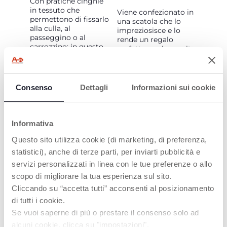
Con pratiche cinghie
in tessuto che
Viene confezionato in
permettono di fissarlo
una scatola che lo
alla culla, al
impreziosisce e lo
passeggino o al
rende un regalo
carrozzino: in questo
perfetto per la nascita
modo il bambino può
o per un baby shower
ascoltare la dolce
melodia del carillon
sia durante la nanna
Consenso
Dettagli
Informazioni sui cookie
che durante il giorno
Informativa
Questo sito utilizza cookie (di marketing, di preferenza,
PRODOTTI CHE POTREBBERO
statistici), anche di terze parti, per inviarti pubblicità e
servizi personalizzati in linea con le tue preferenze o allo
INTERESSARTI
scopo di migliorare la tua esperienza sul sito.
Cliccando su “accetta tutti” acconsenti al posizionamento
di tutti i cookie.
Se vuoi saperne di più o prestare il consenso solo ad
alcuni cookie, clicca su "impostazioni".