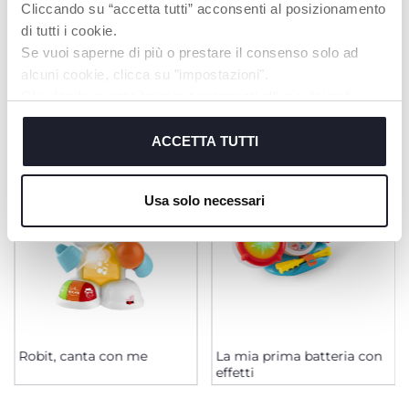
Cliccando su “accetta tutti” acconsenti al posizionamento
di tutti i cookie.
Se vuoi saperne di più o prestare il consenso solo ad
alcuni cookie, clicca su "impostazioni".
PRODOTTI CHE POTREBBERO
Chiudendo questo banner acconsenti all’uso dei soli
INTERESSARTI
cookie tecnici, indispensabili per fruire del servizio
richiesto.
ACCETTA TUTTI
Cookie policy
Usa solo necessari
Robit, canta con me
La mia prima batteria con
effetti