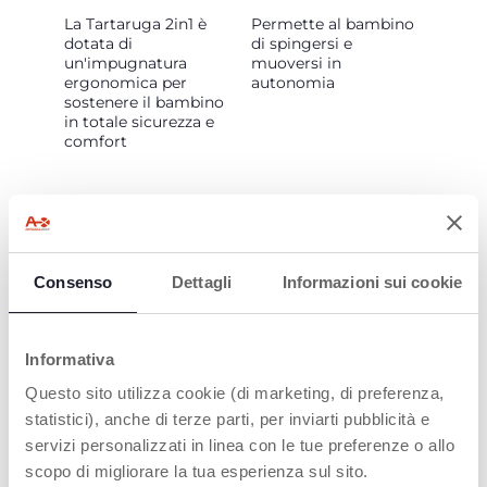
La Tartaruga 2in1 è
Permette al bambino
dotata di
di spingersi e
un'impugnatura
muoversi in
ergonomica per
autonomia
sostenere il bambino
in totale sicurezza e
comfort
Consenso
Dettagli
Informazioni sui cookie
FACILE E SICURO
Informativa
Facile da trasformare
da primipassi a
Questo sito utilizza cookie (di marketing, di preferenza,
cavalcabile, in totale
statistici), anche di terze parti, per inviarti pubblicità e
sicurezza
servizi personalizzati in linea con le tue preferenze o allo
scopo di migliorare la tua esperienza sul sito.