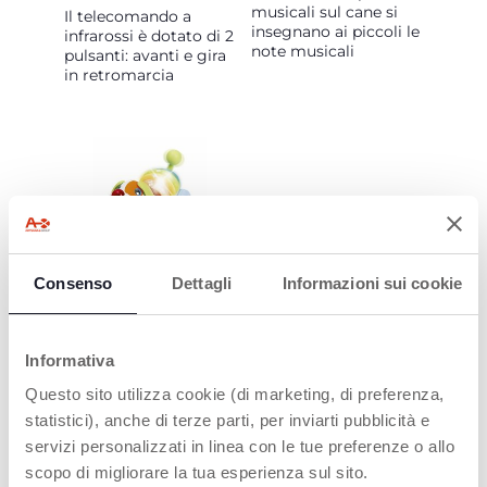
musicali sul cane si
Il telecomando a
insegnano ai piccoli le
infrarossi è dotato di 2
note musicali
pulsanti: avanti e gira
in retromarcia
COME UN VERO
Consenso
Dettagli
Informazioni sui cookie
CAGNOLINO
Il radiocomando
DogReMi scodinzola e
Informativa
abbaia come un vero
cagnolino
Questo sito utilizza cookie (di marketing, di preferenza,
statistici), anche di terze parti, per inviarti pubblicità e
servizi personalizzati in linea con le tue preferenze o allo
scopo di migliorare la tua esperienza sul sito.