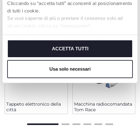
Cliccando su “accetta tutti” acconsenti al posizionamento
PRODOTTI CHE POTREBBERO
di tutti i cookie.
INTERESSARTI
Se vuoi saperne di più o prestare il consenso solo ad
alcuni cookie, clicca su "impostazioni".
Chiudendo questo banner acconsenti all’uso dei soli
cookie tecnici, indispensabili per fruire del servizio
richiesto.
ACCETTA TUTTI
Cookie policy
Usa solo necessari
Tappeto elettronico della
Macchina radiocomandata
città
Tom Race