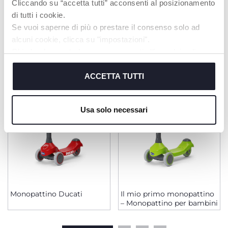
Cliccando su “accetta tutti” acconsenti al posizionamento
di tutti i cookie.
Se vuoi saperne di più o prestare il consenso solo ad
PRODOTTI CHE POTREBBERO
alcuni cookie, clicca su "impostazioni".
INTERESSARTI
Chiudendo questo banner acconsenti all’uso dei soli
cookie tecnici, indispensabili per fruire del servizio
richiesto.
ACCETTA TUTTI
Cookie policy
Usa solo necessari
Monopattino Ducati
Il mio primo monopattino
– Monopattino per bambini