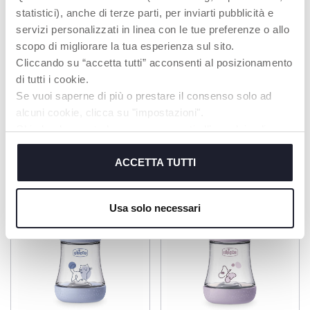
*Risultati del test
statistici), anche di terze parti, per inviarti pubblicità e
condotto su 50
servizi personalizzati in linea con le tue preferenze o allo
mamme e neonati di
scopo di migliorare la tua esperienza sul sito.
0-3 mesi, Italia, 2016
Cliccando su “accetta tutti” acconsenti al posizionamento
di tutti i cookie.
Se vuoi saperne di più o prestare il consenso solo ad
alcuni cookie, clicca su "impostazioni".
PRODOTTI CHE POTREBBERO
Chiudendo questo banner acconsenti all’uso dei soli
cookie tecnici, indispensabili per fruire del servizio
INTERESSARTI
richiesto.
ACCETTA TUTTI
Cookie policy
Usa solo necessari