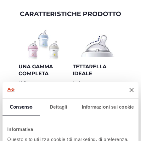
CARATTERISTICHE PRODOTTO
UNA GAMMA
TETTARELLA
COMPLETA
IDEALE
I biberon
La base ampia e
NaturalFeeling sono
arrotondata e il
disponibili sia con la
silicone igienico 100%
bottiglia in vetro (150
Soft Sense facilitano
ml and 250ml) sia in
l’attacco e offrono
Consenso
Dettagli
Informazioni sui cookie
plastica (150 ml, 250
un’alimentazione
ml, 330 ml). Tre
familiare e piacevole
differenti colorazioni:
grigio, azzurro e rosa
Tasso di accettazione
Informativa
del 96% nei neonati*
Questo sito utilizza cookie (di marketing, di preferenza,