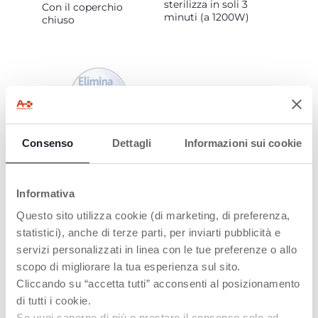
sterilizza in soli 3
Con il coperchio
minuti (a 1200W)
chiuso
Consenso
Dettagli
Informazioni sui cookie
IGIENE
GARANTITA
Elimina fino al 99,9%
Informativa
dei germi domestici
dannosi
Questo sito utilizza cookie (di marketing, di preferenza,
statistici), anche di terze parti, per inviarti pubblicità e
servizi personalizzati in linea con le tue preferenze o allo
scopo di migliorare la tua esperienza sul sito.
Cliccando su “accetta tutti” acconsenti al posizionamento
PRODOTTI CHE POTREBBERO
di tutti i cookie.
INTERESSARTI
Se vuoi saperne di più o prestare il consenso solo ad