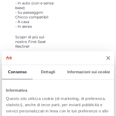
- In auto (con e senza
base)
- Su passeggini
Chicco compatibil
- A casa
- In aereo
Scopri di più sul
nostro
First-Seat
Recline!
Consenso
Dettagli
Informazioni sui cookie
Informativa
FLEX-
FIBRA DI BAMBÙ:
Questo sito utilizza cookie (di marketing, di preferenza,
INSTALLATION
MORBIDA E
TRASPIRANTE
statistici), anche di terze parti, per inviarti pubblicità e
È possibile installare il
servizi personalizzati in linea con le tue preferenze o allo
seggiolino auto in due
Poggiatesta e